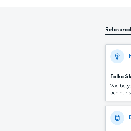
Relaterad
Tolka S
Vad bety
och hur s