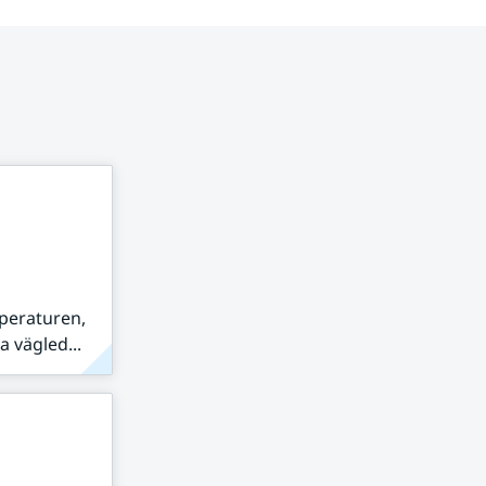
peraturen,
 vägled...