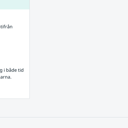
tifrån 
i både tid 
rarna.