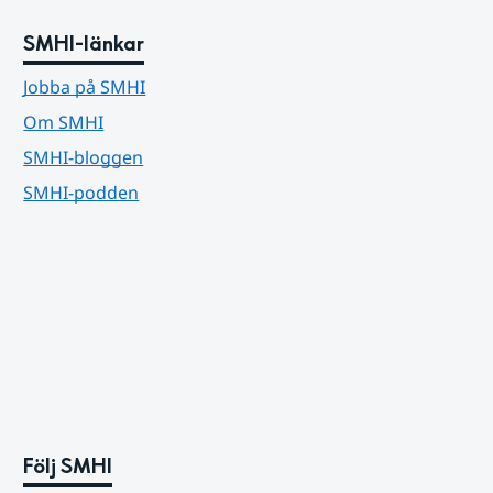
SMHI-länkar
Jobba på SMHI
Om SMHI
SMHI-bloggen
SMHI-podden
Följ SMHI