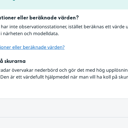
tioner eller beräknade värden?
r har inte observationsstationer, istället beräknas ett värde u
 i närheten och modelldata.
ioner eller beräknade värden?
på skurarna
radar övervakar nederbörd och gör det med hög upplösning 
Den är ett värdefullt hjälpmedel när man vill ha koll på sku