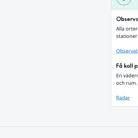
Observa
Alla orte
stationer
Observat
Få koll 
En väder
och rum. 
Radar