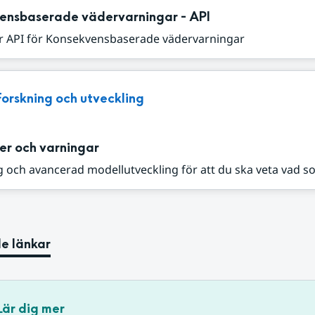
ensbaserade vädervarningar - API
r API för Konsekvensbaserade vädervarningar
Forskning och utveckling
er och varningar
 och avancerad modellutveckling för att du ska veta vad s
e länkar
Lär dig mer