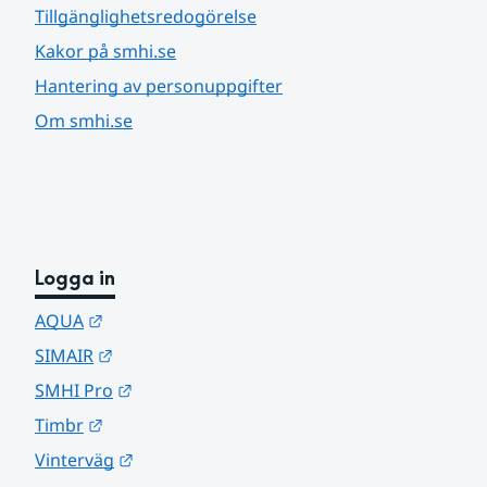
Tillgänglighetsredogörelse
Kakor på smhi.se
Hantering av personuppgifter
Om smhi.se
Logga in
Länk till annan webbplats.
AQUA
Länk till annan webbplats.
SIMAIR
Länk till annan webbplats.
SMHI Pro
Länk till annan webbplats.
Timbr
Länk till annan webbplats.
Vinterväg