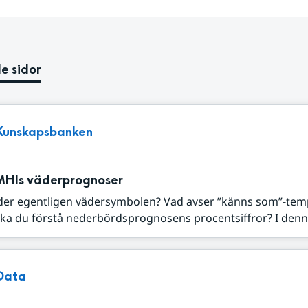
e sidor
Kunskapsbanken
MHIs väderprognoser
der egentligen vädersymbolen? Vad avser ”känns som”-tem
ka du förstå nederbördsprognosens procentsiffror? I denna
Data