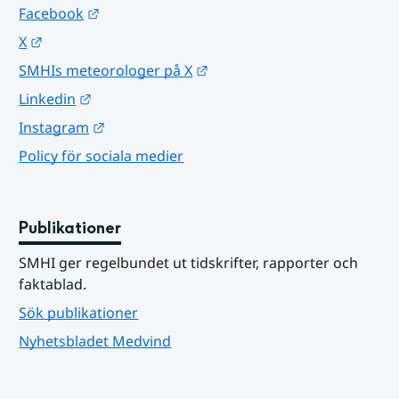
Länk till annan webbplats.
Facebook
Länk till annan webbplats.
X
Länk till annan webbplats.
SMHIs meteorologer på X
Länk till annan webbplats.
Linkedin
Länk till annan webbplats.
Instagram
Policy för sociala medier
Publikationer
SMHI ger regelbundet ut tidskrifter, rapporter och 
faktablad.
Sök publikationer
Nyhetsbladet Medvind