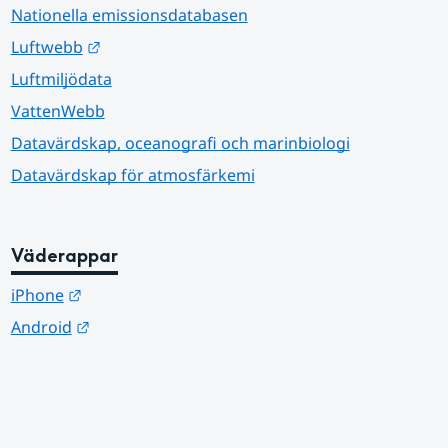
Nationella emissionsdatabasen
Länk till annan webbplats.
Luftwebb
Luftmiljödata
VattenWebb
Datavärdskap, oceanografi och marinbiologi
Datavärdskap för atmosfärkemi
Väderappar
Länk till annan webbplats.
iPhone
Länk till annan webbplats.
Android