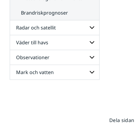
Brandriskprognoser
Radar och satellit
Väder till havs
Undersidor
för
Radar
Observationer
Undersidor
och
för
satellit
Väder
Mark och vatten
Undersidor
till
för
havs
Observationer
Undersidor
för
Mark
och
vatten
Dela sidan