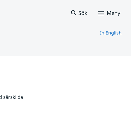
Sök
Meny
In English
 särskilda 