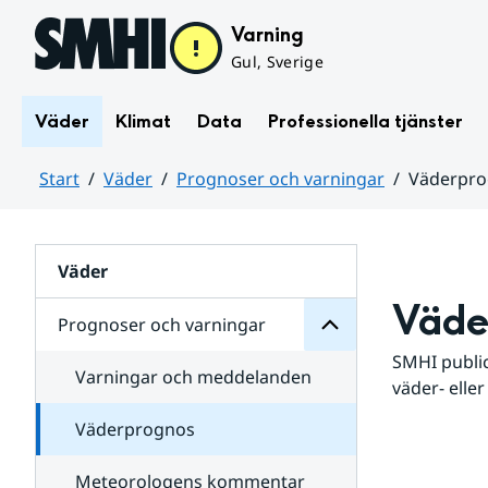
Hoppa till sidans innehåll
Varning
Gul, Sverige
Väder
Klimat
Data
Professionella tjänster
Start
Väder
Prognoser och varningar
Väderpr
varningar
och
Huvudinnehåll
Prognoser
för
Undersidor
Väder
Väde
Prognoser och varningar
SMHI public
Varningar och meddelanden
väder- eller
Väderprognos
Meteorologens kommentar