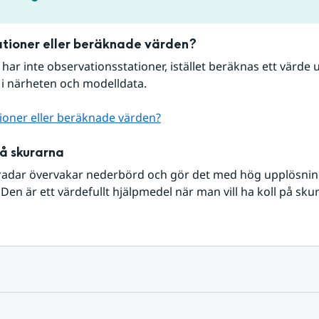
tioner eller beräknade värden?
r har inte observationsstationer, istället beräknas ett värde u
 i närheten och modelldata.
ioner eller beräknade värden?
på skurarna
radar övervakar nederbörd och gör det med hög upplösning 
Den är ett värdefullt hjälpmedel när man vill ha koll på sku