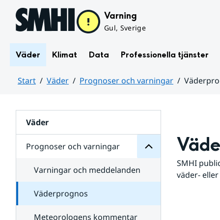
Hoppa till sidans innehåll
Varning
Gul, Sverige
Väder
Klimat
Data
Professionella tjänster
Start
Väder
Prognoser och varningar
Väderpr
varningar
och
Huvudinnehåll
Prognoser
för
Undersidor
Väder
Väde
Prognoser och varningar
SMHI public
Varningar och meddelanden
väder- eller
Väderprognos
Meteorologens kommentar