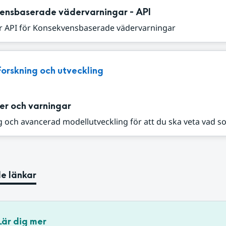
ensbaserade vädervarningar - API
r API för Konsekvensbaserade vädervarningar
Forskning och utveckling
er och varningar
 och avancerad modellutveckling för att du ska veta vad s
e länkar
Lär dig mer