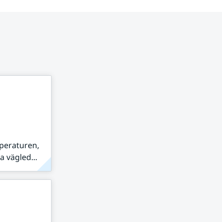
peraturen,
 vägled...