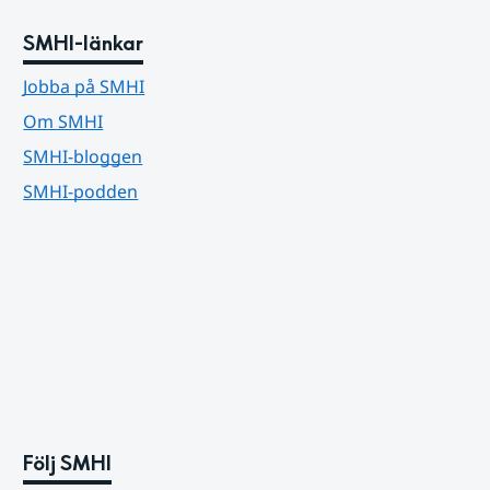
SMHI-länkar
Jobba på SMHI
Om SMHI
SMHI-bloggen
SMHI-podden
Följ SMHI