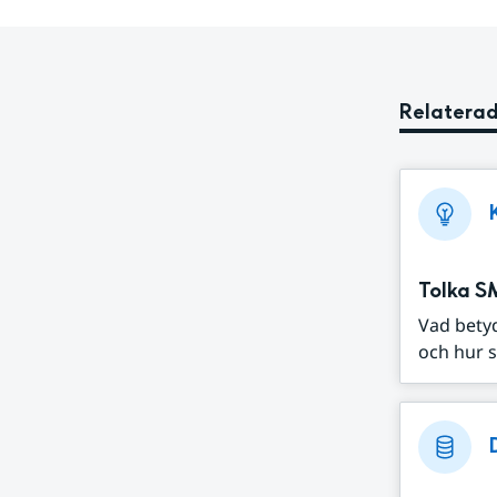
Relaterad
Tolka S
Vad bety
och hur s