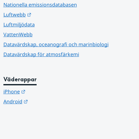
Nationella emissionsdatabasen
Länk till annan webbplats.
Luftwebb
Luftmiljödata
VattenWebb
Datavärdskap, oceanografi och marinbiologi
Datavärdskap för atmosfärkemi
Väderappar
Länk till annan webbplats.
iPhone
Länk till annan webbplats.
Android