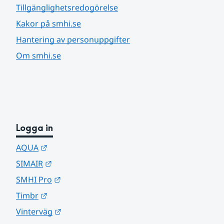
Tillgänglighetsredogörelse
Kakor på smhi.se
Hantering av personuppgifter
Om smhi.se
Logga in
Länk till annan webbplats.
AQUA
Länk till annan webbplats.
SIMAIR
Länk till annan webbplats.
SMHI Pro
Länk till annan webbplats.
Timbr
Länk till annan webbplats.
Vinterväg