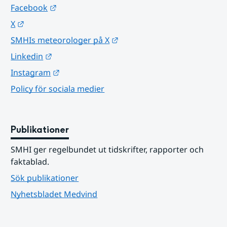
Länk till annan webbplats.
Facebook
Länk till annan webbplats.
X
Länk till annan webbplats.
SMHIs meteorologer på X
Länk till annan webbplats.
Linkedin
Länk till annan webbplats.
Instagram
Policy för sociala medier
Publikationer
SMHI ger regelbundet ut tidskrifter, rapporter och 
faktablad.
Sök publikationer
Nyhetsbladet Medvind