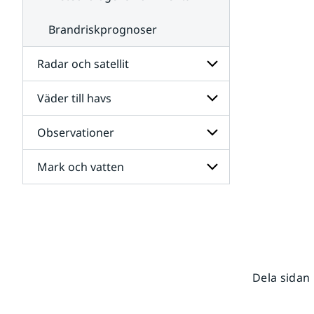
Brandriskprognoser
Radar och satellit
Väder till havs
Undersidor
för
Radar
Observationer
Undersidor
och
för
satellit
Väder
Mark och vatten
Undersidor
till
för
havs
Observationer
Undersidor
för
Mark
och
vatten
Dela sidan