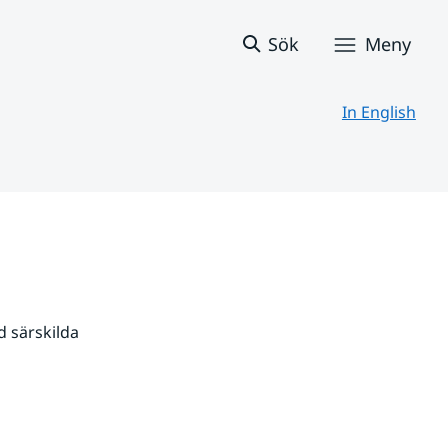
Sök
Meny
In English
 särskilda 