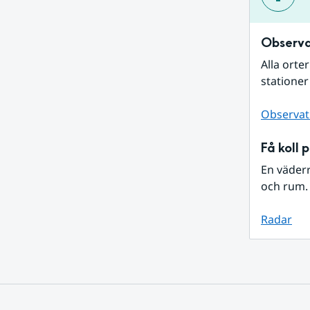
Observa
Alla orte
stationer
Observat
Få koll 
En väder
och rum. 
Radar