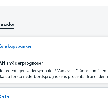
e sidor
Kunskapsbanken
MHIs väderprognoser
der egentligen vädersymbolen? Vad avser ”känns som”-tem
ka du förstå nederbördsprognosens procentsiffror? I denna
Data