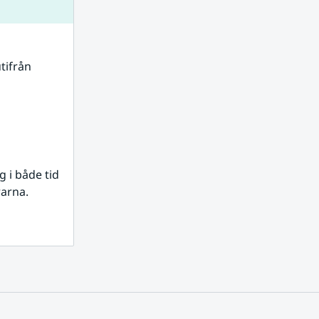
tifrån 
i både tid 
rarna.