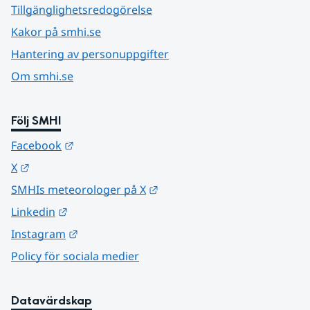
Tillgänglighetsredogörelse
Kakor på smhi.se
Hantering av personuppgifter
Om smhi.se
Följ SMHI
Länk till annan webbplats.
Facebook
Länk till annan webbplats.
X
Länk till annan webbplats.
SMHIs meteorologer på X
Länk till annan webbplats.
Linkedin
Länk till annan webbplats.
Instagram
Policy för sociala medier
Datavärdskap