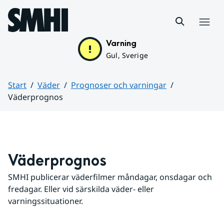
Hoppa till sidans innehåll
Meny
Varning
Gul, Sverige
Start
Väder
Prognoser och varningar
Väderprognos
Huvudinnehåll
Väderprognos
SMHI publicerar väderfilmer måndagar, onsdagar och 
fredagar. Eller vid särskilda väder- eller 
varningssituationer.