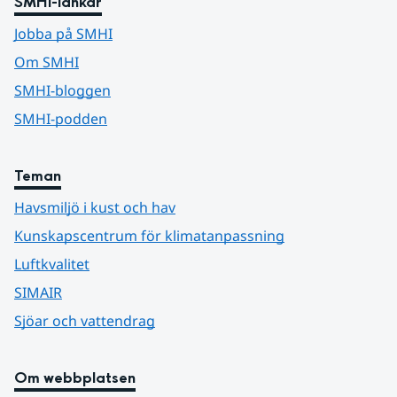
SMHI-länkar
Jobba på SMHI
Om SMHI
SMHI-bloggen
SMHI-podden
Teman
Havsmiljö i kust och hav
Kunskapscentrum för klimatanpassning
Luftkvalitet
SIMAIR
Sjöar och vattendrag
Om webbplatsen