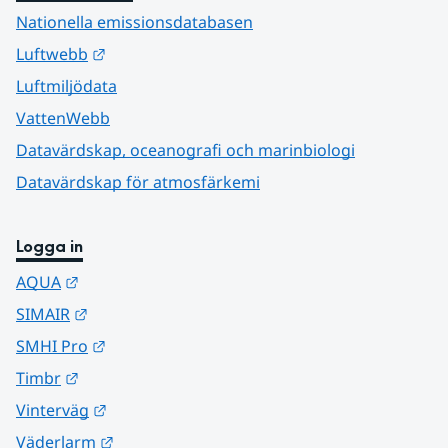
Nationella emissionsdatabasen
Länk till annan webbplats.
Luftwebb
Luftmiljödata
VattenWebb
Datavärdskap, oceanografi och marinbiologi
Datavärdskap för atmosfärkemi
Logga in
Länk till annan webbplats.
AQUA
Länk till annan webbplats.
SIMAIR
Länk till annan webbplats.
SMHI Pro
Länk till annan webbplats.
Timbr
Länk till annan webbplats.
Vinterväg
Länk till annan webbplats.
Väderlarm