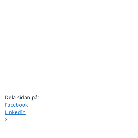
Dela sidan på
:
Dela sidan på
Facebook
Dela sidan på
LinkedIn
Dela sidan på
X