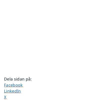
Dela sidan på
:
Dela sidan på
Facebook
Dela sidan på
LinkedIn
Dela sidan på
X