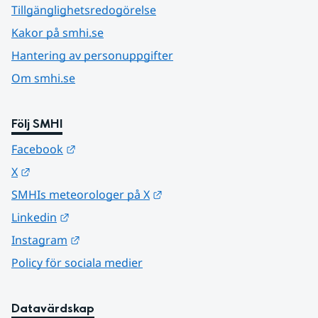
Tillgänglighetsredogörelse
Kakor på smhi.se
Hantering av personuppgifter
Om smhi.se
Följ SMHI
Länk till annan webbplats.
Facebook
Länk till annan webbplats.
X
Länk till annan webbplats.
SMHIs meteorologer på X
Länk till annan webbplats.
Linkedin
Länk till annan webbplats.
Instagram
Policy för sociala medier
Datavärdskap