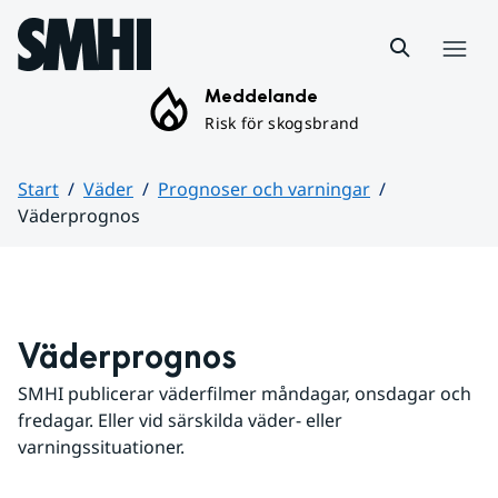
Hoppa till sidans innehåll
Meny
Meddelande
Risk för skogsbrand
Start
Väder
Prognoser och varningar
Väderprognos
Huvudinnehåll
Väderprognos
SMHI publicerar väderfilmer måndagar, onsdagar och 
fredagar. Eller vid särskilda väder- eller 
varningssituationer.