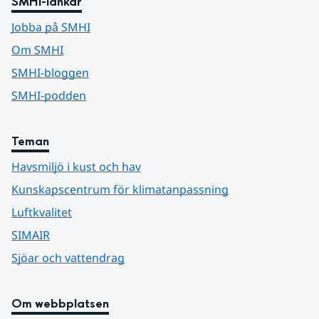
SMHI-länkar
Jobba på SMHI
Om SMHI
SMHI-bloggen
SMHI-podden
Teman
Havsmiljö i kust och hav
Kunskapscentrum för klimatanpassning
Luftkvalitet
SIMAIR
Sjöar och vattendrag
Om webbplatsen