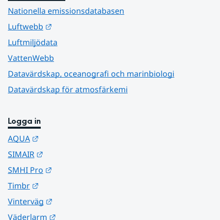
Nationella emissionsdatabasen
Länk till annan webbplats.
Luftwebb
Luftmiljödata
VattenWebb
Datavärdskap, oceanografi och marinbiologi
Datavärdskap för atmosfärkemi
Logga in
Länk till annan webbplats.
AQUA
Länk till annan webbplats.
SIMAIR
Länk till annan webbplats.
SMHI Pro
Länk till annan webbplats.
Timbr
Länk till annan webbplats.
Vinterväg
Länk till annan webbplats.
Väderlarm