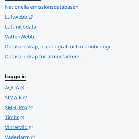
Nationella emissionsdatabasen
Länk till annan webbplats.
Luftwebb
Luftmiljödata
VattenWebb
Datavärdskap, oceanografi och marinbiologi
Datavärdskap för atmosfärkemi
Logga in
Länk till annan webbplats.
AQUA
Länk till annan webbplats.
SIMAIR
Länk till annan webbplats.
SMHI Pro
Länk till annan webbplats.
Timbr
Länk till annan webbplats.
Vinterväg
Länk till annan webbplats.
Väderlarm