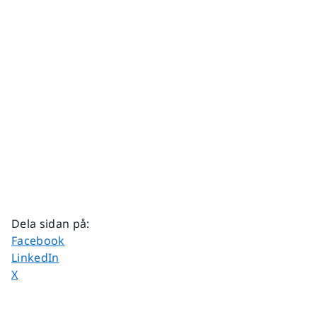
Dela sidan på
:
Dela sidan på
Facebook
Dela sidan på
LinkedIn
Dela sidan på
X