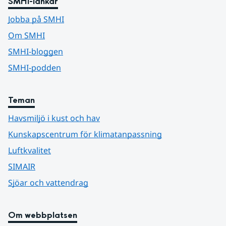
SMHI-länkar
Jobba på SMHI
Om SMHI
SMHI-bloggen
SMHI-podden
Teman
Havsmiljö i kust och hav
Kunskapscentrum för klimatanpassning
Luftkvalitet
SIMAIR
Sjöar och vattendrag
Om webbplatsen