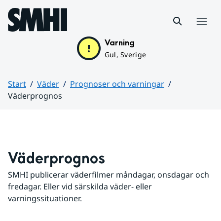
Hoppa till sidans innehåll
Meny
Varning
Gul, Sverige
Start
Väder
Prognoser och varningar
Väderprognos
Huvudinnehåll
Väderprognos
SMHI publicerar väderfilmer måndagar, onsdagar och 
fredagar. Eller vid särskilda väder- eller 
varningssituationer.