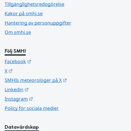
Tillgänglighetsredogörelse
Kakor på smhi.se
Hantering av personuppgifter
Om smhi.se
Följ SMHI
Länk till annan webbplats.
Facebook
Länk till annan webbplats.
X
Länk till annan webbplats.
SMHIs meteorologer på X
Länk till annan webbplats.
Linkedin
Länk till annan webbplats.
Instagram
Policy för sociala medier
Datavärdskap