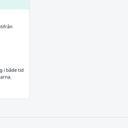
tifrån 
i både tid 
rarna.