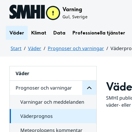
Hoppa till sidans innehåll
Varning
Gul, Sverige
Väder
Klimat
Data
Professionella tjänster
Start
Väder
Prognoser och varningar
Väderpr
varningar
och
Huvudinnehåll
Prognoser
för
Undersidor
Väder
Väde
Prognoser och varningar
SMHI public
Varningar och meddelanden
väder- eller
Väderprognos
Meteorologens kommentar