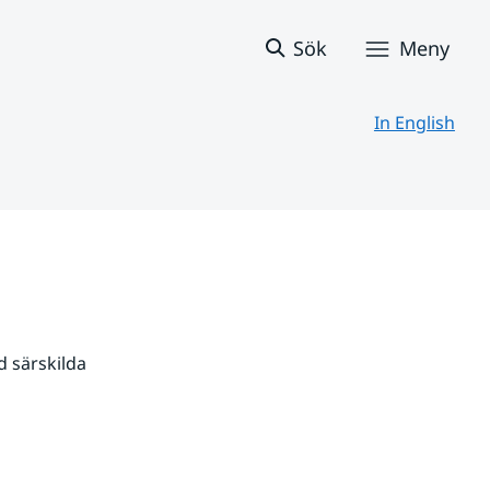
Sök
Meny
In English
 särskilda 