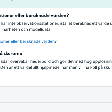
tioner eller beräknade värden?
r har inte observationsstationer, istället beräknas ett värde u
 i närheten och modelldata.
ioner eller beräknade värden?
på skurarna
radar övervakar nederbörd och gör det med hög upplösning 
Den är ett värdefullt hjälpmedel när man vill ha koll på sku