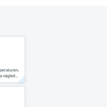
peraturen,
 vägled...