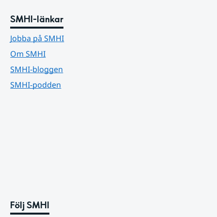
SMHI-länkar
Jobba på SMHI
Om SMHI
SMHI-bloggen
SMHI-podden
Följ SMHI