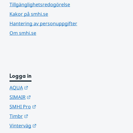
Tillgänglighetsredogörelse
Kakor på smhi.se
Hantering av personuppgifter
Om smhi.se
Logga in
Länk till annan webbplats.
AQUA
Länk till annan webbplats.
SIMAIR
Länk till annan webbplats.
SMHI Pro
Länk till annan webbplats.
Timbr
Länk till annan webbplats.
Vinterväg