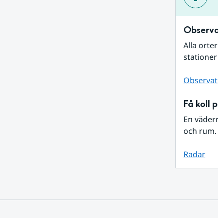
Observa
Alla orte
stationer
Observat
Få koll 
En väder
och rum. 
Radar