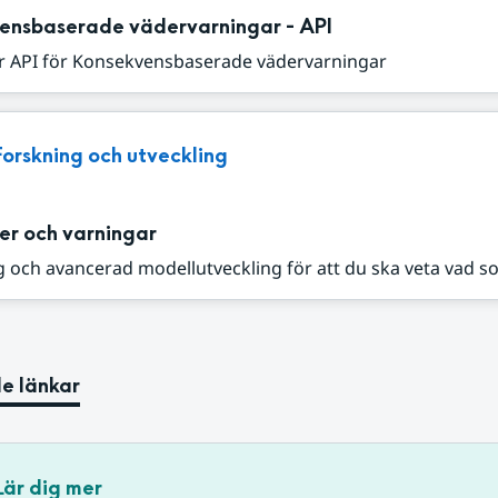
ensbaserade vädervarningar - API
r API för Konsekvensbaserade vädervarningar
Forskning och utveckling
er och varningar
 och avancerad modellutveckling för att du ska veta vad s
e länkar
Lär dig mer