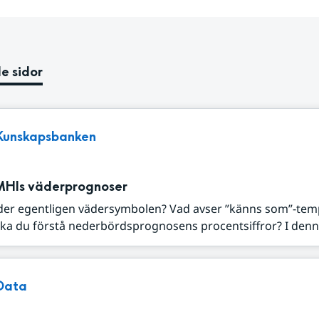
e sidor
Kunskapsbanken
MHIs väderprognoser
der egentligen vädersymbolen? Vad avser ”känns som”-tem
ka du förstå nederbördsprognosens procentsiffror? I denna
Data