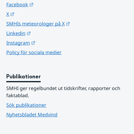
Länk till annan webbplats.
Facebook
Länk till annan webbplats.
X
Länk till annan webbplats.
SMHIs meteorologer på X
Länk till annan webbplats.
Linkedin
Länk till annan webbplats.
Instagram
Policy för sociala medier
Publikationer
SMHI ger regelbundet ut tidskrifter, rapporter och 
faktablad.
Sök publikationer
Nyhetsbladet Medvind