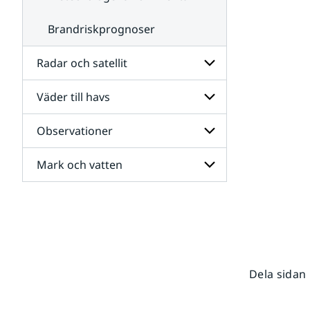
Brandriskprognoser
Radar och satellit
Väder till havs
Undersidor
för
Radar
Observationer
Undersidor
och
för
satellit
Väder
Mark och vatten
Undersidor
till
för
havs
Observationer
Undersidor
för
Mark
och
vatten
Dela sidan