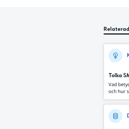
Relaterad
Tolka S
Vad bety
och hur s