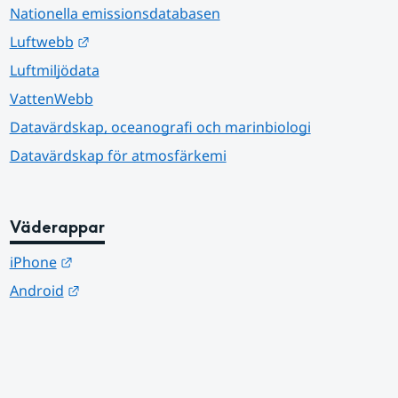
Nationella emissionsdatabasen
Länk till annan webbplats.
Luftwebb
Luftmiljödata
VattenWebb
Datavärdskap, oceanografi och marinbiologi
Datavärdskap för atmosfärkemi
Väderappar
Länk till annan webbplats.
iPhone
Länk till annan webbplats.
Android