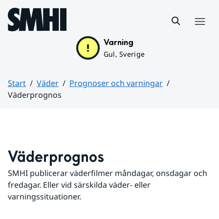
Hoppa till sidans innehåll
Meny
Varning
Gul, Sverige
Start
Väder
Prognoser och varningar
Väderprognos
Huvudinnehåll
Väderprognos
SMHI publicerar väderfilmer måndagar, onsdagar och 
fredagar. Eller vid särskilda väder- eller 
varningssituationer.