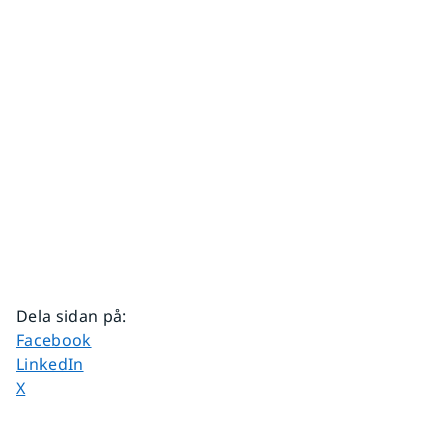
Dela sidan på
:
Dela sidan på
Facebook
Dela sidan på
LinkedIn
Dela sidan på
X