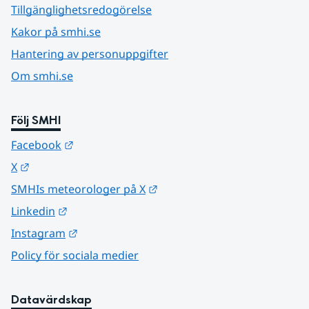
Tillgänglighetsredogörelse
Kakor på smhi.se
Hantering av personuppgifter
Om smhi.se
Följ SMHI
Länk till annan webbplats.
Facebook
Länk till annan webbplats.
X
Länk till annan webbplats.
SMHIs meteorologer på X
Länk till annan webbplats.
Linkedin
Länk till annan webbplats.
Instagram
Policy för sociala medier
Datavärdskap