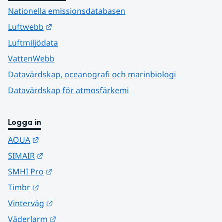
Nationella emissionsdatabasen
Länk till annan webbplats.
Luftwebb
Luftmiljödata
VattenWebb
Datavärdskap, oceanografi och marinbiologi
Datavärdskap för atmosfärkemi
Logga in
Länk till annan webbplats.
AQUA
Länk till annan webbplats.
SIMAIR
Länk till annan webbplats.
SMHI Pro
Länk till annan webbplats.
Timbr
Länk till annan webbplats.
Vinterväg
Länk till annan webbplats.
Väderlarm