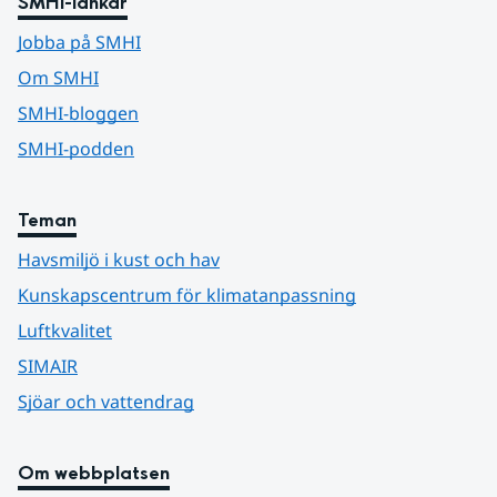
SMHI-länkar
Jobba på SMHI
Om SMHI
SMHI-bloggen
SMHI-podden
Teman
Havsmiljö i kust och hav
Kunskapscentrum för klimatanpassning
Luftkvalitet
SIMAIR
Sjöar och vattendrag
Om webbplatsen