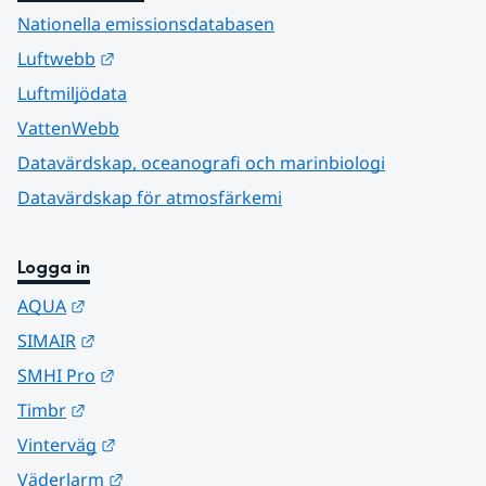
Nationella emissionsdatabasen
Länk till annan webbplats.
Luftwebb
Luftmiljödata
VattenWebb
Datavärdskap, oceanografi och marinbiologi
Datavärdskap för atmosfärkemi
Logga in
Länk till annan webbplats.
AQUA
Länk till annan webbplats.
SIMAIR
Länk till annan webbplats.
SMHI Pro
Länk till annan webbplats.
Timbr
Länk till annan webbplats.
Vinterväg
Länk till annan webbplats.
Väderlarm