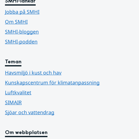
SMHI-länkar
Jobba på SMHI
Om SMHI
SMHI-bloggen
SMHI-podden
Teman
Havsmiljö i kust och hav
Kunskapscentrum för klimatanpassning
Luftkvalitet
SIMAIR
Sjöar och vattendrag
Om webbplatsen