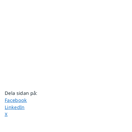
Dela sidan på
:
Dela sidan på
Facebook
Dela sidan på
LinkedIn
Dela sidan på
X