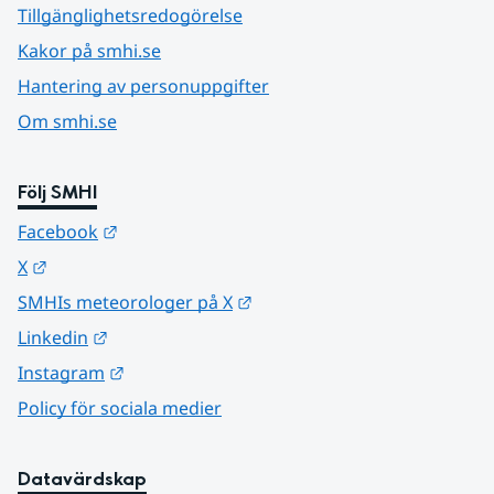
Tillgänglighetsredogörelse
Kakor på smhi.se
Hantering av personuppgifter
Om smhi.se
Följ SMHI
Länk till annan webbplats.
Facebook
Länk till annan webbplats.
X
Länk till annan webbplats.
SMHIs meteorologer på X
Länk till annan webbplats.
Linkedin
Länk till annan webbplats.
Instagram
Policy för sociala medier
Datavärdskap