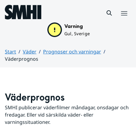
Hoppa till sidans innehåll
Meny
Varning
Gul, Sverige
Start
Väder
Prognoser och varningar
Väderprognos
Huvudinnehåll
Väderprognos
SMHI publicerar väderfilmer måndagar, onsdagar och 
fredagar. Eller vid särskilda väder- eller 
varningssituationer.