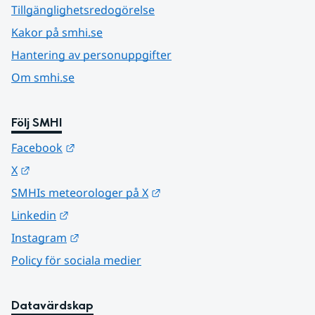
Tillgänglighetsredogörelse
Kakor på smhi.se
Hantering av personuppgifter
Om smhi.se
Följ SMHI
Länk till annan webbplats.
Facebook
Länk till annan webbplats.
X
Länk till annan webbplats.
SMHIs meteorologer på X
Länk till annan webbplats.
Linkedin
Länk till annan webbplats.
Instagram
Policy för sociala medier
Datavärdskap