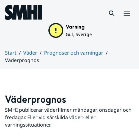
Hoppa till sidans innehåll
Meny
Varning
Gul, Sverige
Start
Väder
Prognoser och varningar
Väderprognos
Huvudinnehåll
Väderprognos
SMHI publicerar väderfilmer måndagar, onsdagar och 
fredagar. Eller vid särskilda väder- eller 
varningssituationer.