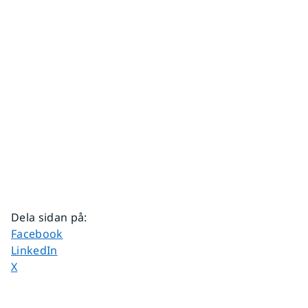
Dela sidan på
:
Dela sidan på
Facebook
Dela sidan på
LinkedIn
Dela sidan på
X