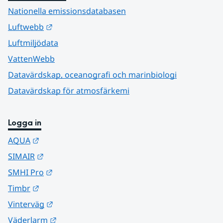
Nationella emissionsdatabasen
Länk till annan webbplats.
Luftwebb
Luftmiljödata
VattenWebb
Datavärdskap, oceanografi och marinbiologi
Datavärdskap för atmosfärkemi
Logga in
Länk till annan webbplats.
AQUA
Länk till annan webbplats.
SIMAIR
Länk till annan webbplats.
SMHI Pro
Länk till annan webbplats.
Timbr
Länk till annan webbplats.
Vinterväg
Länk till annan webbplats.
Väderlarm