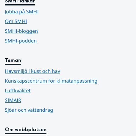
SMHI-länkar
Jobba på SMHI
Om SMHI
SMHI-bloggen
SMHI-podden
Teman
Havsmiljö i kust och hav
Kunskapscentrum för klimatanpassning
Luftkvalitet
SIMAIR
Sjöar och vattendrag
Om webbplatsen