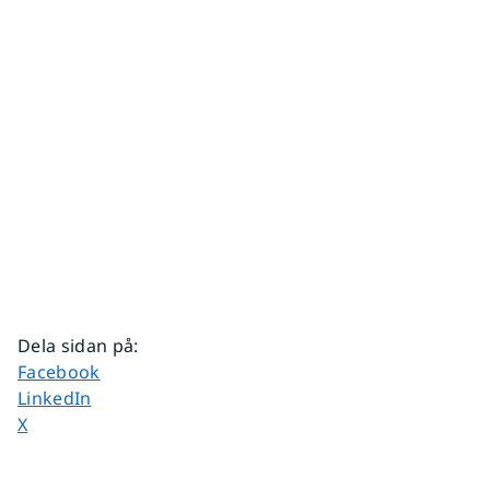
Dela sidan på
:
Dela sidan på
Facebook
Dela sidan på
LinkedIn
Dela sidan på
X