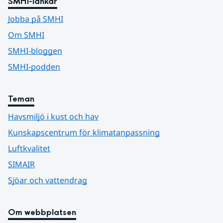
SMHI-länkar
Jobba på SMHI
Om SMHI
SMHI-bloggen
SMHI-podden
Teman
Havsmiljö i kust och hav
Kunskapscentrum för klimatanpassning
Luftkvalitet
SIMAIR
Sjöar och vattendrag
Om webbplatsen