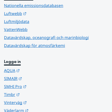
Nationella emissionsdatabasen
Länk till annan webbplats.
Luftwebb
Luftmiljödata
VattenWebb
Datavärdskap, oceanografi och marinbiologi
Datavärdskap för atmosfärkemi
Logga in
Länk till annan webbplats.
AQUA
Länk till annan webbplats.
SIMAIR
Länk till annan webbplats.
SMHI Pro
Länk till annan webbplats.
Timbr
Länk till annan webbplats.
Vinterväg
Länk till annan webbplats.
Väderlarm