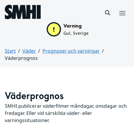
Hoppa till sidans innehåll
Meny
Varning
Gul, Sverige
Start
Väder
Prognoser och varningar
Väderprognos
Huvudinnehåll
Väderprognos
SMHI publicerar väderfilmer måndagar, onsdagar och 
fredagar. Eller vid särskilda väder- eller 
varningssituationer.