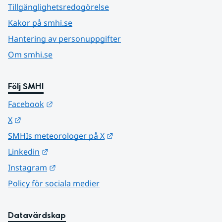
Tillgänglighetsredogörelse
Kakor på smhi.se
Hantering av personuppgifter
Om smhi.se
Följ SMHI
Länk till annan webbplats.
Facebook
Länk till annan webbplats.
X
Länk till annan webbplats.
SMHIs meteorologer på X
Länk till annan webbplats.
Linkedin
Länk till annan webbplats.
Instagram
Policy för sociala medier
Datavärdskap