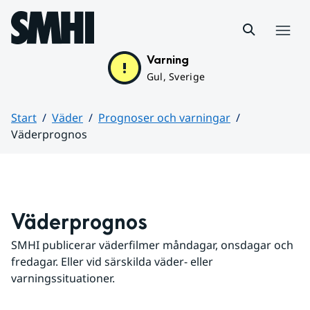
Hoppa till sidans innehåll
Meny
Varning
Gul, Sverige
Start
Väder
Prognoser och varningar
Väderprognos
Huvudinnehåll
Väderprognos
SMHI publicerar väderfilmer måndagar, onsdagar och 
fredagar. Eller vid särskilda väder- eller 
varningssituationer.