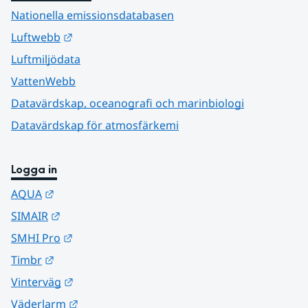
Nationella emissionsdatabasen
Länk till annan webbplats.
Luftwebb
Luftmiljödata
VattenWebb
Datavärdskap, oceanografi och marinbiologi
Datavärdskap för atmosfärkemi
Logga in
Länk till annan webbplats.
AQUA
Länk till annan webbplats.
SIMAIR
Länk till annan webbplats.
SMHI Pro
Länk till annan webbplats.
Timbr
Länk till annan webbplats.
Vinterväg
Länk till annan webbplats.
Väderlarm