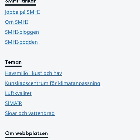
SMHI-länkar
Jobba på SMHI
Om SMHI
SMHI-bloggen
SMHI-podden
Teman
Havsmiljö i kust och hav
Kunskapscentrum för klimatanpassning
Luftkvalitet
SIMAIR
Sjöar och vattendrag
Om webbplatsen