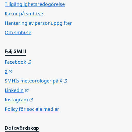
Tillgänglighetsredogörelse
Kakor på smhi.se
Hantering av personuppgifter
Om smhi.se
Följ SMHI
Länk till annan webbplats.
Facebook
Länk till annan webbplats.
X
Länk till annan webbplats.
SMHIs meteorologer på X
Länk till annan webbplats.
Linkedin
Länk till annan webbplats.
Instagram
Policy för sociala medier
Datavärdskap