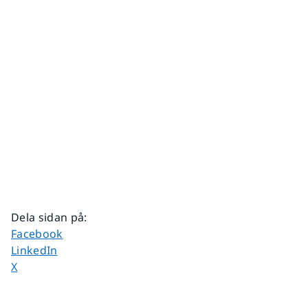
Dela sidan på
:
Dela sidan på
Facebook
Dela sidan på
LinkedIn
Dela sidan på
X