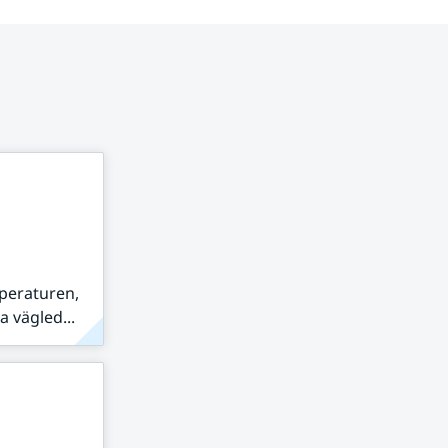
peraturen,
 vägled...