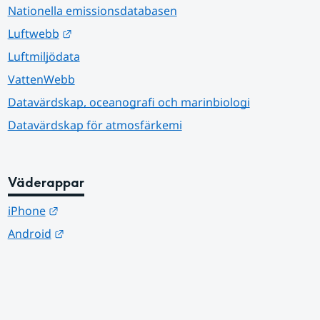
Nationella emissionsdatabasen
Länk till annan webbplats.
Luftwebb
Luftmiljödata
VattenWebb
Datavärdskap, oceanografi och marinbiologi
Datavärdskap för atmosfärkemi
Väderappar
Länk till annan webbplats.
iPhone
Länk till annan webbplats.
Android