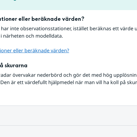
tioner eller beräknade värden?
r har inte observationsstationer, istället beräknas ett värde u
 i närheten och modelldata.
ioner eller beräknade värden?
på skurarna
radar övervakar nederbörd och gör det med hög upplösning 
Den är ett värdefullt hjälpmedel när man vill ha koll på sku