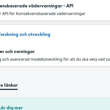
ensbaserade vädervarningar - API
r API för Konsekvensbaserade vädervarningar
Forskning och utveckling
er och varningar
 och avancerad modellutveckling för att du ska veta vad s
e länkar
Lär dig mer