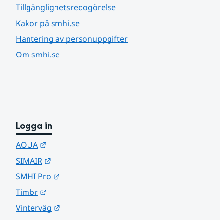
Tillgänglighetsredogörelse
Kakor på smhi.se
Hantering av personuppgifter
Om smhi.se
Logga in
Länk till annan webbplats.
AQUA
Länk till annan webbplats.
SIMAIR
Länk till annan webbplats.
SMHI Pro
Länk till annan webbplats.
Timbr
Länk till annan webbplats.
Vinterväg