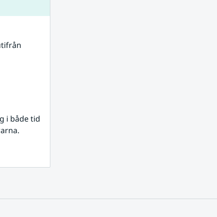
tifrån 
i både tid 
rarna.