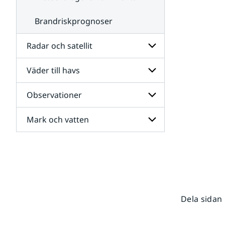
Brandriskprognoser
Radar och satellit
Väder till havs
Undersidor
för
Radar
Observationer
Undersidor
och
för
satellit
Väder
Mark och vatten
Undersidor
till
för
havs
Observationer
Undersidor
för
Mark
och
vatten
Dela sidan