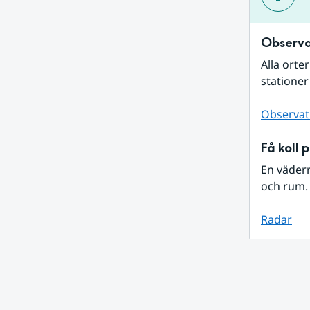
Observa
Alla orte
stationer
Observat
Få koll 
En väder
och rum. 
Radar