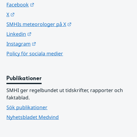
Länk till annan webbplats.
Facebook
Länk till annan webbplats.
X
Länk till annan webbplats.
SMHIs meteorologer på X
Länk till annan webbplats.
Linkedin
Länk till annan webbplats.
Instagram
Policy för sociala medier
Publikationer
SMHI ger regelbundet ut tidskrifter, rapporter och 
faktablad.
Sök publikationer
Nyhetsbladet Medvind