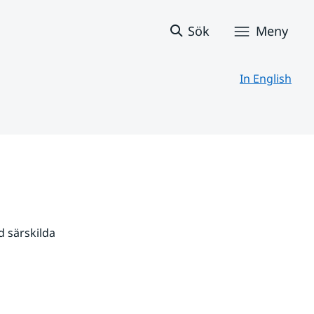
Sök
Meny
In English
 särskilda 