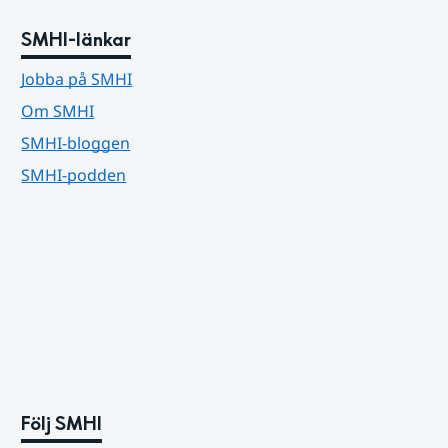
SMHI-länkar
Jobba på SMHI
Om SMHI
SMHI-bloggen
SMHI-podden
Följ SMHI