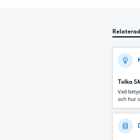
Relaterad
Tolka S
Vad bety
och hur s