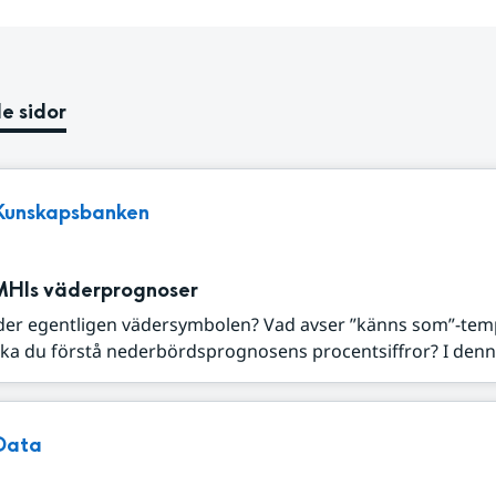
e sidor
Kunskapsbanken
MHIs väderprognoser
der egentligen vädersymbolen? Vad avser ”känns som”-tem
ka du förstå nederbördsprognosens procentsiffror? I denna
Data