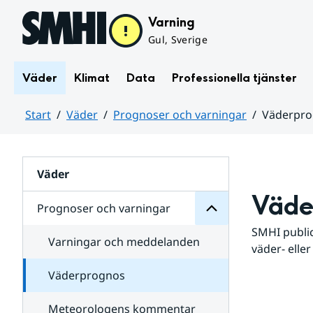
Hoppa till sidans innehåll
Varning
Gul, Sverige
Väder
Klimat
Data
Professionella tjänster
Start
Väder
Prognoser och varningar
Väderpr
varningar
och
Huvudinnehåll
Prognoser
för
Undersidor
Väder
Väde
Prognoser och varningar
SMHI public
Varningar och meddelanden
väder- eller
Väderprognos
Meteorologens kommentar