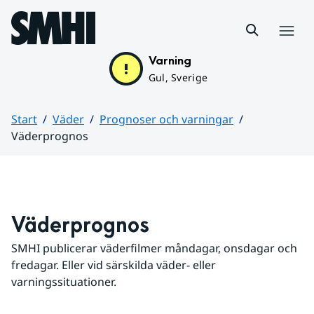
Hoppa till sidans innehåll
Meny
Varning
Gul, Sverige
Start
Väder
Prognoser och varningar
Väderprognos
Huvudinnehåll
Väderprognos
SMHI publicerar väderfilmer måndagar, onsdagar och 
fredagar. Eller vid särskilda väder- eller 
varningssituationer.