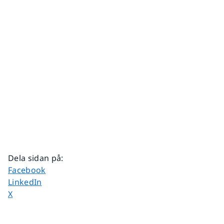
Dela sidan på
:
Dela sidan på
Facebook
Dela sidan på
LinkedIn
Dela sidan på
X