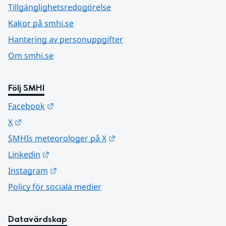
Tillgänglighetsredogörelse
Kakor på smhi.se
Hantering av personuppgifter
Om smhi.se
Följ SMHI
Länk till annan webbplats.
Facebook
Länk till annan webbplats.
X
Länk till annan webbplats.
SMHIs meteorologer på X
Länk till annan webbplats.
Linkedin
Länk till annan webbplats.
Instagram
Policy för sociala medier
Datavärdskap