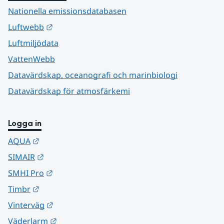
Nationella emissionsdatabasen
Länk till annan webbplats.
Luftwebb
Luftmiljödata
VattenWebb
Datavärdskap, oceanografi och marinbiologi
Datavärdskap för atmosfärkemi
Logga in
Länk till annan webbplats.
AQUA
Länk till annan webbplats.
SIMAIR
Länk till annan webbplats.
SMHI Pro
Länk till annan webbplats.
Timbr
Länk till annan webbplats.
Vinterväg
Länk till annan webbplats.
Väderlarm