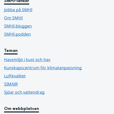
SMHI-länkar
Jobba på SMHI
Om SMHI
SMHI-bloggen
SMHI-podden
Teman
Havsmiljö i kust och hav
Kunskapscentrum för klimatanpassning
Luftkvalitet
SIMAIR
Sjöar och vattendrag
Om webbplatsen