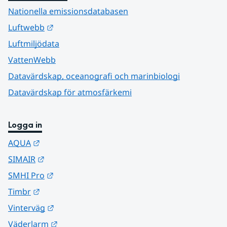
Nationella emissionsdatabasen
Länk till annan webbplats.
Luftwebb
Luftmiljödata
VattenWebb
Datavärdskap, oceanografi och marinbiologi
Datavärdskap för atmosfärkemi
Logga in
Länk till annan webbplats.
AQUA
Länk till annan webbplats.
SIMAIR
Länk till annan webbplats.
SMHI Pro
Länk till annan webbplats.
Timbr
Länk till annan webbplats.
Vinterväg
Länk till annan webbplats.
Väderlarm