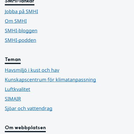
SMHI-länkar
Jobba på SMHI
Om SMHI
SMHI-bloggen
SMHI-podden
Teman
Havsmiljö i kust och hav
Kunskapscentrum för klimatanpassning
Luftkvalitet
SIMAIR
Sjöar och vattendrag
Om webbplatsen