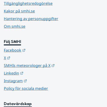
Tillgänglighetsredogörelse
Kakor på smhi.se
Hantering av personuppgifter
Om smhi.se
Följ SMHI
Länk till annan webbplats.
Facebook
Länk till annan webbplats.
X
Länk till annan webbplats.
SMHIs meteorologer på X
Länk till annan webbplats.
Linkedin
Länk till annan webbplats.
Instagram
Policy för sociala medier
Datavärdskap