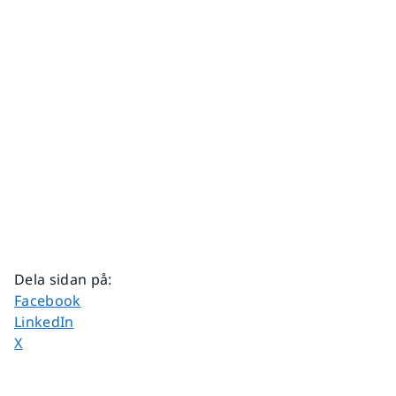
Dela sidan på
:
Dela sidan på
Facebook
Dela sidan på
LinkedIn
Dela sidan på
X