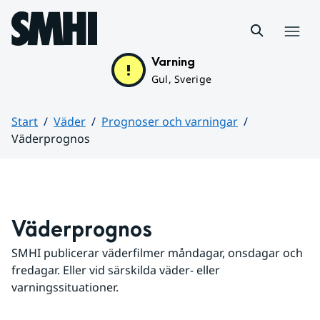
Hoppa till sidans innehåll
Meny
Varning
Gul, Sverige
Start
Väder
Prognoser och varningar
Väderprognos
Huvudinnehåll
Väderprognos
SMHI publicerar väderfilmer måndagar, onsdagar och 
fredagar. Eller vid särskilda väder- eller 
varningssituationer.