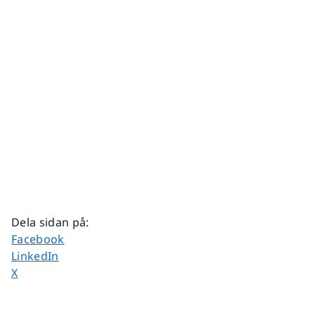
Dela sidan på
:
Dela sidan på
Facebook
Dela sidan på
LinkedIn
Dela sidan på
X