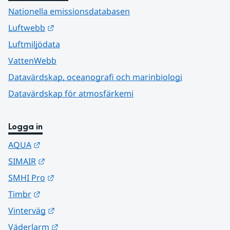
Nationella emissionsdatabasen
Länk till annan webbplats.
Luftwebb
Luftmiljödata
VattenWebb
Datavärdskap, oceanografi och marinbiologi
Datavärdskap för atmosfärkemi
Logga in
Länk till annan webbplats.
AQUA
Länk till annan webbplats.
SIMAIR
Länk till annan webbplats.
SMHI Pro
Länk till annan webbplats.
Timbr
Länk till annan webbplats.
Vinterväg
Länk till annan webbplats.
Väderlarm