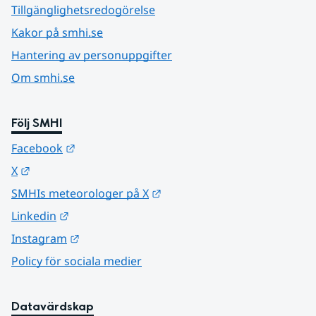
Tillgänglighetsredogörelse
Kakor på smhi.se
Hantering av personuppgifter
Om smhi.se
Följ SMHI
Länk till annan webbplats.
Facebook
Länk till annan webbplats.
X
Länk till annan webbplats.
SMHIs meteorologer på X
Länk till annan webbplats.
Linkedin
Länk till annan webbplats.
Instagram
Policy för sociala medier
Datavärdskap