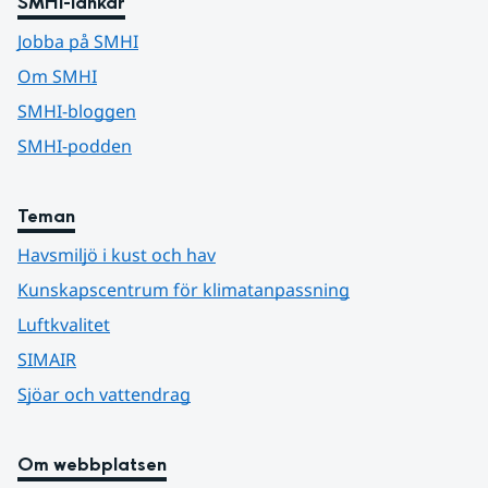
SMHI-länkar
Jobba på SMHI
Om SMHI
SMHI-bloggen
SMHI-podden
Teman
Havsmiljö i kust och hav
Kunskapscentrum för klimatanpassning
Luftkvalitet
SIMAIR
Sjöar och vattendrag
Om webbplatsen