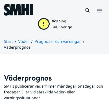
Hoppa till sidans innehåll
Meny
Varning
Gul, Sverige
Start
Väder
Prognoser och varningar
Väderprognos
Huvudinnehåll
Väderprognos
SMHI publicerar väderfilmer måndagar, onsdagar och 
fredagar. Eller vid särskilda väder- eller 
varningssituationer.