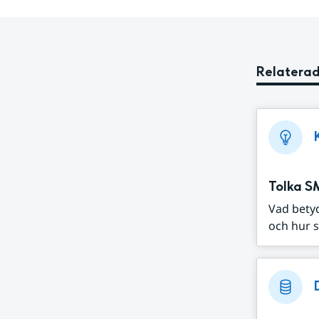
Relaterad
Tolka S
Vad bety
och hur s