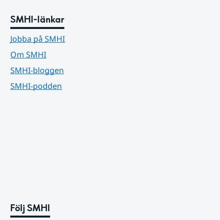
SMHI-länkar
Jobba på SMHI
Om SMHI
SMHI-bloggen
SMHI-podden
Följ SMHI