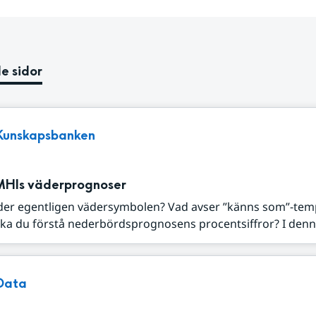
e sidor
Kunskapsbanken
MHIs väderprognoser
der egentligen vädersymbolen? Vad avser ”känns som”-tem
ka du förstå nederbördsprognosens procentsiffror? I denna
Data