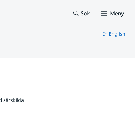
Sök
Meny
In English
 särskilda 