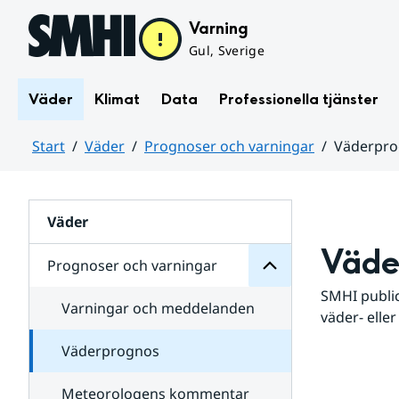
Hoppa till sidans innehåll
Varning
Gul, Sverige
Väder
Klimat
Data
Professionella tjänster
Start
Väder
Prognoser och varningar
Väderpr
varningar
och
Huvudinnehåll
Prognoser
för
Undersidor
Väder
Väde
Prognoser och varningar
SMHI public
Varningar och meddelanden
väder- eller
Väderprognos
Meteorologens kommentar