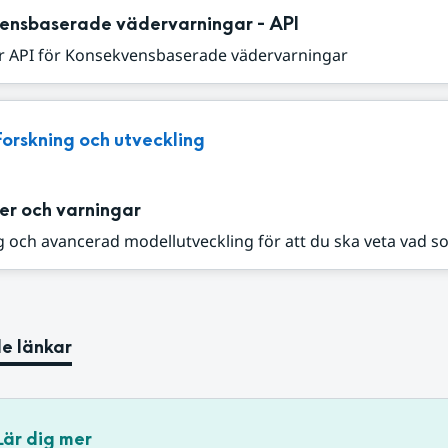
ensbaserade vädervarningar - API
r API för Konsekvensbaserade vädervarningar
Forskning och utveckling
er och varningar
 och avancerad modellutveckling för att du ska veta vad s
e länkar
Lär dig mer