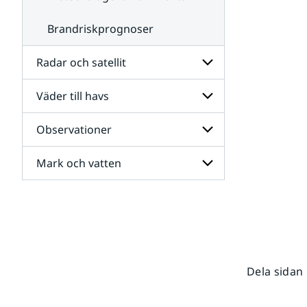
Brandriskprognoser
Radar och satellit
Väder till havs
Undersidor
för
Radar
Observationer
Undersidor
och
för
satellit
Väder
Mark och vatten
Undersidor
till
för
havs
Observationer
Undersidor
för
Mark
och
vatten
Dela sidan