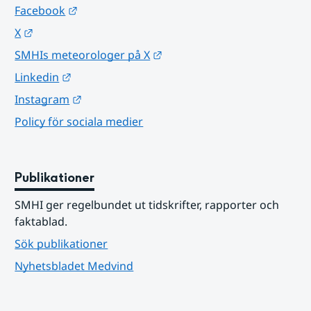
Länk till annan webbplats.
Facebook
Länk till annan webbplats.
X
Länk till annan webbplats.
SMHIs meteorologer på X
Länk till annan webbplats.
Linkedin
Länk till annan webbplats.
Instagram
Policy för sociala medier
Publikationer
SMHI ger regelbundet ut tidskrifter, rapporter och 
faktablad.
Sök publikationer
Nyhetsbladet Medvind