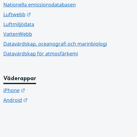
Nationella emissionsdatabasen
Länk till annan webbplats.
Luftwebb
Luftmiljödata
VattenWebb
Datavärdskap, oceanografi och marinbiologi
Datavärdskap för atmosfärkemi
Väderappar
Länk till annan webbplats.
iPhone
Länk till annan webbplats.
Android