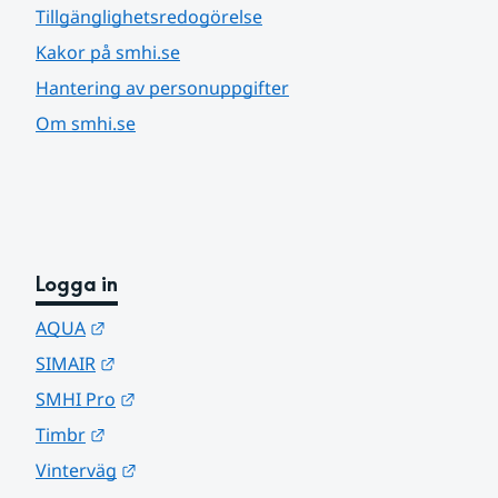
Tillgänglighetsredogörelse
Kakor på smhi.se
Hantering av personuppgifter
Om smhi.se
Logga in
Länk till annan webbplats.
AQUA
Länk till annan webbplats.
SIMAIR
Länk till annan webbplats.
SMHI Pro
Länk till annan webbplats.
Timbr
Länk till annan webbplats.
Vinterväg