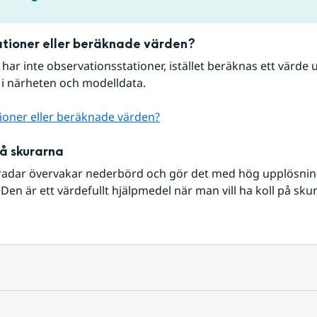
tioner eller beräknade värden?
r har inte observationsstationer, istället beräknas ett värde u
 i närheten och modelldata.
ioner eller beräknade värden?
på skurarna
radar övervakar nederbörd och gör det med hög upplösning 
Den är ett värdefullt hjälpmedel när man vill ha koll på sku