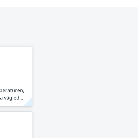
peraturen,
 vägled...