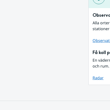
Observa
Alla orte
stationer
Observat
Få koll 
En väder
och rum. 
Radar