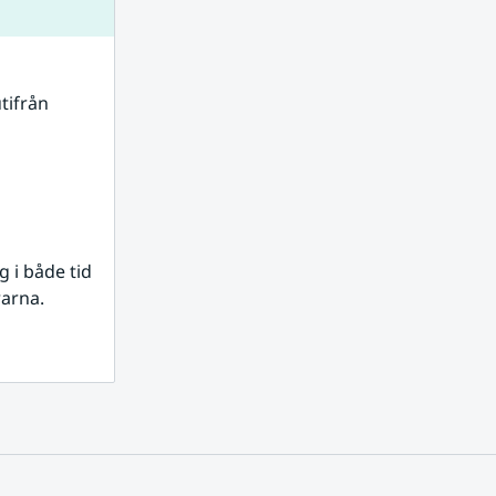
tifrån 
i både tid 
rarna.