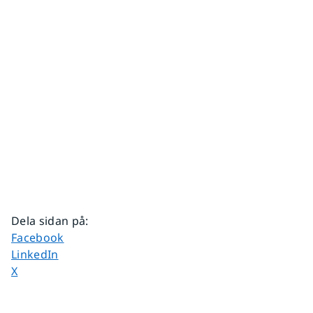
Dela sidan på
:
Dela sidan på
Facebook
Dela sidan på
LinkedIn
Dela sidan på
X