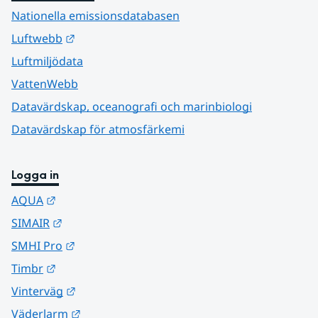
Nationella emissionsdatabasen
Länk till annan webbplats.
Luftwebb
Luftmiljödata
VattenWebb
Datavärdskap, oceanografi och marinbiologi
Datavärdskap för atmosfärkemi
Logga in
Länk till annan webbplats.
AQUA
Länk till annan webbplats.
SIMAIR
Länk till annan webbplats.
SMHI Pro
Länk till annan webbplats.
Timbr
Länk till annan webbplats.
Vinterväg
Länk till annan webbplats.
Väderlarm