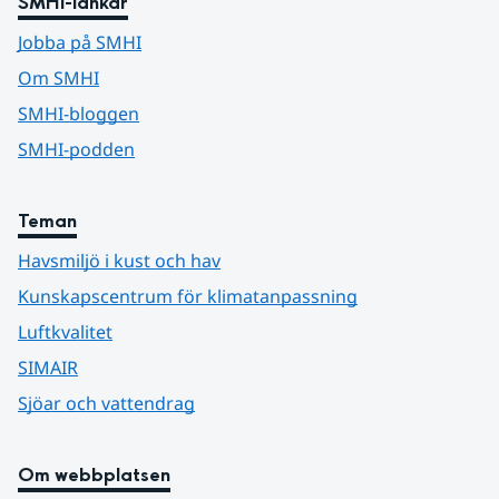
SMHI-länkar
Jobba på SMHI
Om SMHI
SMHI-bloggen
SMHI-podden
Teman
Havsmiljö i kust och hav
Kunskapscentrum för klimatanpassning
Luftkvalitet
SIMAIR
Sjöar och vattendrag
Om webbplatsen