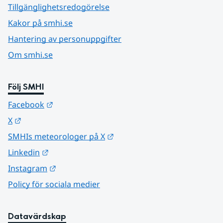
Tillgänglighetsredogörelse
Kakor på smhi.se
Hantering av personuppgifter
Om smhi.se
Följ SMHI
Länk till annan webbplats.
Facebook
Länk till annan webbplats.
X
Länk till annan webbplats.
SMHIs meteorologer på X
Länk till annan webbplats.
Linkedin
Länk till annan webbplats.
Instagram
Policy för sociala medier
Datavärdskap