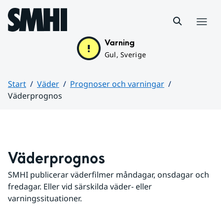
Hoppa till sidans innehåll
Meny
Varning
Gul, Sverige
Start
Väder
Prognoser och varningar
Väderprognos
Huvudinnehåll
Väderprognos
SMHI publicerar väderfilmer måndagar, onsdagar och 
fredagar. Eller vid särskilda väder- eller 
varningssituationer.