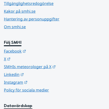
Tillgänglighetsredogörelse
Kakor på smhi.se
Hantering av personuppgifter
Om smhi.se
Följ SMHI
Länk till annan webbplats.
Facebook
Länk till annan webbplats.
X
Länk till annan webbplats.
SMHIs meteorologer på X
Länk till annan webbplats.
Linkedin
Länk till annan webbplats.
Instagram
Policy för sociala medier
Datavärdskap