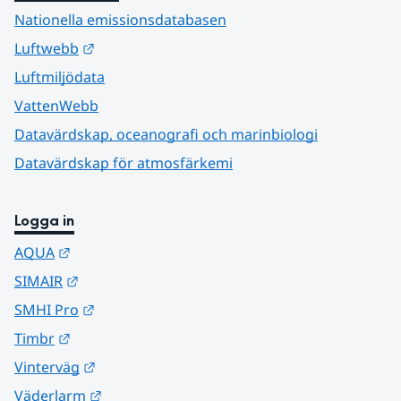
Nationella emissionsdatabasen
Länk till annan webbplats.
Luftwebb
Luftmiljödata
VattenWebb
Datavärdskap, oceanografi och marinbiologi
Datavärdskap för atmosfärkemi
Logga in
Länk till annan webbplats.
AQUA
Länk till annan webbplats.
SIMAIR
Länk till annan webbplats.
SMHI Pro
Länk till annan webbplats.
Timbr
Länk till annan webbplats.
Vinterväg
Länk till annan webbplats.
Väderlarm