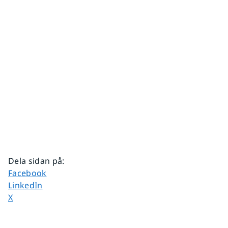
Dela sidan på
:
Dela sidan på
Facebook
Dela sidan på
LinkedIn
Dela sidan på
X