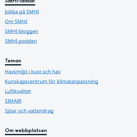
SMHI-länkar
Jobba på SMHI
Om SMHI
SMHI-bloggen
SMHI-podden
Teman
Havsmiljö i kust och hav
Kunskapscentrum för klimatanpassning
Luftkvalitet
SIMAIR
Sjöar och vattendrag
Om webbplatsen