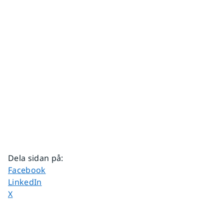
Dela sidan på
:
Dela sidan på
Facebook
Dela sidan på
LinkedIn
Dela sidan på
X