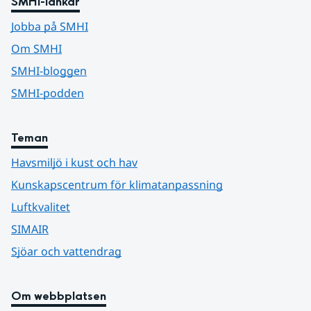
SMHI-länkar
Jobba på SMHI
Om SMHI
SMHI-bloggen
SMHI-podden
Teman
Havsmiljö i kust och hav
Kunskapscentrum för klimatanpassning
Luftkvalitet
SIMAIR
Sjöar och vattendrag
Om webbplatsen