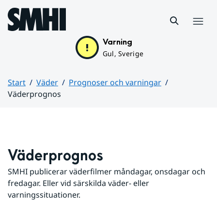
Hoppa till sidans innehåll
Meny
Varning
Gul, Sverige
Start
Väder
Prognoser och varningar
Väderprognos
Huvudinnehåll
Väderprognos
SMHI publicerar väderfilmer måndagar, onsdagar och 
fredagar. Eller vid särskilda väder- eller 
varningssituationer.