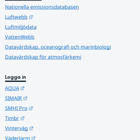
Nationella emissionsdatabasen
Länk till annan webbplats.
Luftwebb
Luftmiljödata
VattenWebb
Datavärdskap, oceanografi och marinbiologi
Datavärdskap för atmosfärkemi
Logga in
Länk till annan webbplats.
AQUA
Länk till annan webbplats.
SIMAIR
Länk till annan webbplats.
SMHI Pro
Länk till annan webbplats.
Timbr
Länk till annan webbplats.
Vinterväg
Länk till annan webbplats.
Väderlarm