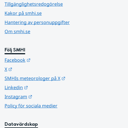
Tillgänglighetsredogörelse
Kakor på smhi.se
Hantering av personuppgifter
Om smhi.se
Följ SMHI
Länk till annan webbplats.
Facebook
Länk till annan webbplats.
X
Länk till annan webbplats.
SMHIs meteorologer på X
Länk till annan webbplats.
Linkedin
Länk till annan webbplats.
Instagram
Policy för sociala medier
Datavärdskap