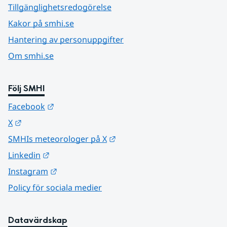
Tillgänglighetsredogörelse
Kakor på smhi.se
Hantering av personuppgifter
Om smhi.se
Följ SMHI
Länk till annan webbplats.
Facebook
Länk till annan webbplats.
X
Länk till annan webbplats.
SMHIs meteorologer på X
Länk till annan webbplats.
Linkedin
Länk till annan webbplats.
Instagram
Policy för sociala medier
Datavärdskap