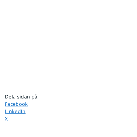
Dela sidan på
:
Dela sidan på
Facebook
Dela sidan på
LinkedIn
Dela sidan på
X