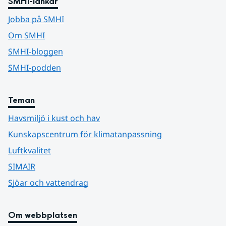
SMHI-länkar
Jobba på SMHI
Om SMHI
SMHI-bloggen
SMHI-podden
Teman
Havsmiljö i kust och hav
Kunskapscentrum för klimatanpassning
Luftkvalitet
SIMAIR
Sjöar och vattendrag
Om webbplatsen