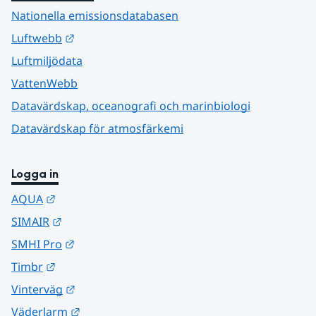
Nationella emissionsdatabasen
Länk till annan webbplats.
Luftwebb
Luftmiljödata
VattenWebb
Datavärdskap, oceanografi och marinbiologi
Datavärdskap för atmosfärkemi
Logga in
Länk till annan webbplats.
AQUA
Länk till annan webbplats.
SIMAIR
Länk till annan webbplats.
SMHI Pro
Länk till annan webbplats.
Timbr
Länk till annan webbplats.
Vinterväg
Länk till annan webbplats.
Väderlarm