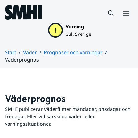
Hoppa till sidans innehåll
Meny
Varning
Gul, Sverige
Start
Väder
Prognoser och varningar
Väderprognos
Huvudinnehåll
Väderprognos
SMHI publicerar väderfilmer måndagar, onsdagar och 
fredagar. Eller vid särskilda väder- eller 
varningssituationer.