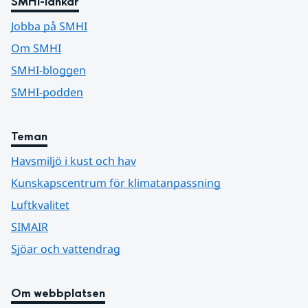
SMHI-länkar
Jobba på SMHI
Om SMHI
SMHI-bloggen
SMHI-podden
Teman
Havsmiljö i kust och hav
Kunskapscentrum för klimatanpassning
Luftkvalitet
SIMAIR
Sjöar och vattendrag
Om webbplatsen