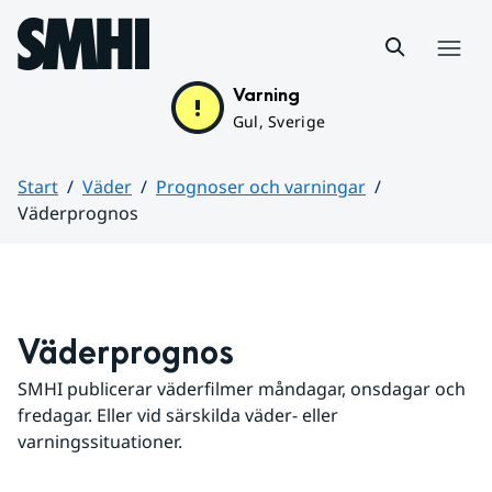
Hoppa till sidans innehåll
Meny
Varning
Gul, Sverige
Start
Väder
Prognoser och varningar
Väderprognos
Huvudinnehåll
Väderprognos
SMHI publicerar väderfilmer måndagar, onsdagar och 
fredagar. Eller vid särskilda väder- eller 
varningssituationer.