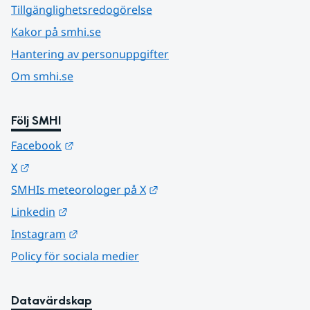
Tillgänglighetsredogörelse
Kakor på smhi.se
Hantering av personuppgifter
Om smhi.se
Följ SMHI
Länk till annan webbplats.
Facebook
Länk till annan webbplats.
X
Länk till annan webbplats.
SMHIs meteorologer på X
Länk till annan webbplats.
Linkedin
Länk till annan webbplats.
Instagram
Policy för sociala medier
Datavärdskap