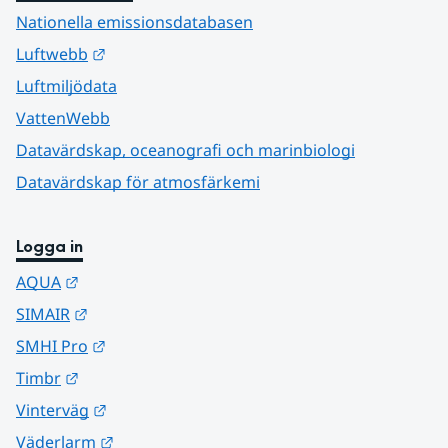
Nationella emissionsdatabasen
Länk till annan webbplats.
Luftwebb
Luftmiljödata
VattenWebb
Datavärdskap, oceanografi och marinbiologi
Datavärdskap för atmosfärkemi
Logga in
Länk till annan webbplats.
AQUA
Länk till annan webbplats.
SIMAIR
Länk till annan webbplats.
SMHI Pro
Länk till annan webbplats.
Timbr
Länk till annan webbplats.
Vinterväg
Länk till annan webbplats.
Väderlarm