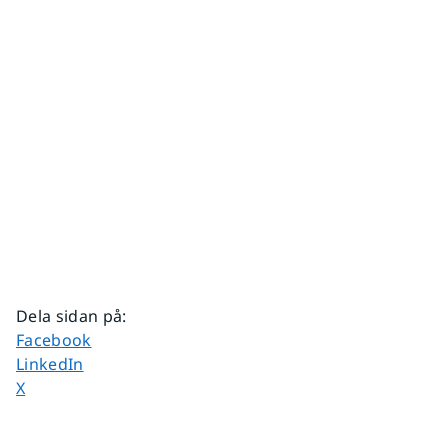
Dela sidan på
:
Dela sidan på
Facebook
Dela sidan på
LinkedIn
Dela sidan på
X