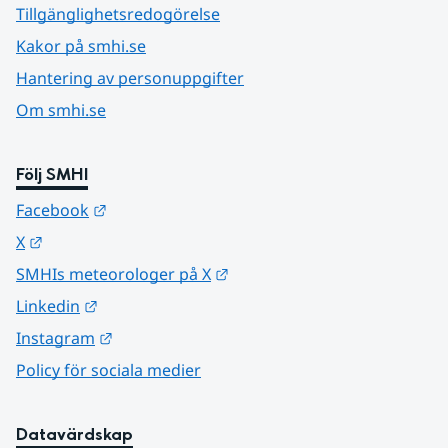
Tillgänglighetsredogörelse
Kakor på smhi.se
Hantering av personuppgifter
Om smhi.se
Följ SMHI
Länk till annan webbplats.
Facebook
Länk till annan webbplats.
X
Länk till annan webbplats.
SMHIs meteorologer på X
Länk till annan webbplats.
Linkedin
Länk till annan webbplats.
Instagram
Policy för sociala medier
Datavärdskap