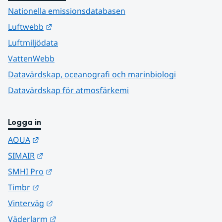
Nationella emissionsdatabasen
Länk till annan webbplats.
Luftwebb
Luftmiljödata
VattenWebb
Datavärdskap, oceanografi och marinbiologi
Datavärdskap för atmosfärkemi
Logga in
Länk till annan webbplats.
AQUA
Länk till annan webbplats.
SIMAIR
Länk till annan webbplats.
SMHI Pro
Länk till annan webbplats.
Timbr
Länk till annan webbplats.
Vinterväg
Länk till annan webbplats.
Väderlarm