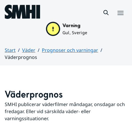
Hoppa till sidans innehåll
Meny
Varning
Gul, Sverige
Start
Väder
Prognoser och varningar
Väderprognos
Huvudinnehåll
Väderprognos
SMHI publicerar väderfilmer måndagar, onsdagar och 
fredagar. Eller vid särskilda väder- eller 
varningssituationer.