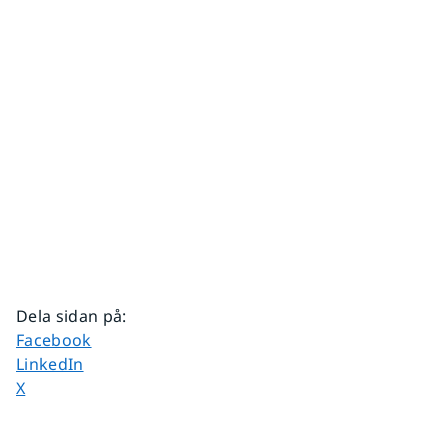
Dela sidan på
:
Dela sidan på
Facebook
Dela sidan på
LinkedIn
Dela sidan på
X