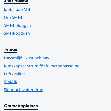
SMHI-länkar
Jobba på SMHI
Om SMHI
SMHI-bloggen
SMHI-podden
Teman
Havsmiljö i kust och hav
Kunskapscentrum för klimatanpassning
Luftkvalitet
SIMAIR
Sjöar och vattendrag
Om webbplatsen