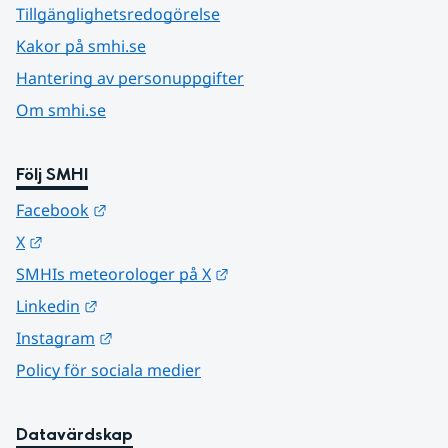
Tillgänglighetsredogörelse
Kakor på smhi.se
Hantering av personuppgifter
Om smhi.se
Följ SMHI
Länk till annan webbplats.
Facebook
Länk till annan webbplats.
X
Länk till annan webbplats.
SMHIs meteorologer på X
Länk till annan webbplats.
Linkedin
Länk till annan webbplats.
Instagram
Policy för sociala medier
Datavärdskap