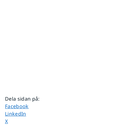
Dela sidan på
:
Dela sidan på
Facebook
Dela sidan på
LinkedIn
Dela sidan på
X