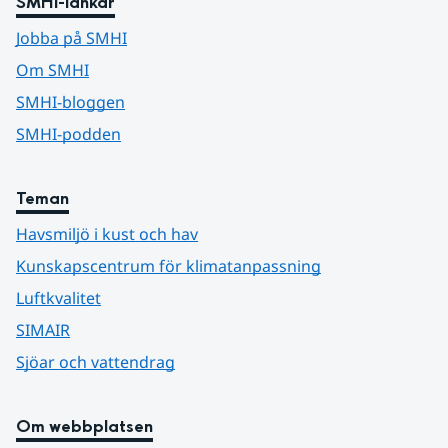
SMHI-länkar
Jobba på SMHI
Om SMHI
SMHI-bloggen
SMHI-podden
Teman
Havsmiljö i kust och hav
Kunskapscentrum för klimatanpassning
Luftkvalitet
SIMAIR
Sjöar och vattendrag
Om webbplatsen