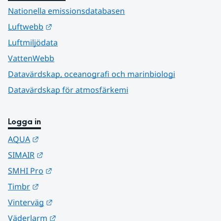
Nationella emissionsdatabasen
Länk till annan webbplats.
Luftwebb
Luftmiljödata
VattenWebb
Datavärdskap, oceanografi och marinbiologi
Datavärdskap för atmosfärkemi
Logga in
Länk till annan webbplats.
AQUA
Länk till annan webbplats.
SIMAIR
Länk till annan webbplats.
SMHI Pro
Länk till annan webbplats.
Timbr
Länk till annan webbplats.
Vinterväg
Länk till annan webbplats.
Väderlarm