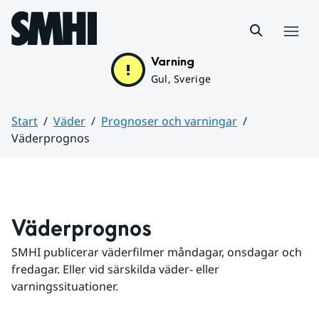
Hoppa till sidans innehåll
Meny
Varning
Gul, Sverige
Start
Väder
Prognoser och varningar
Väderprognos
Huvudinnehåll
Väderprognos
SMHI publicerar väderfilmer måndagar, onsdagar och 
fredagar. Eller vid särskilda väder- eller 
varningssituationer.