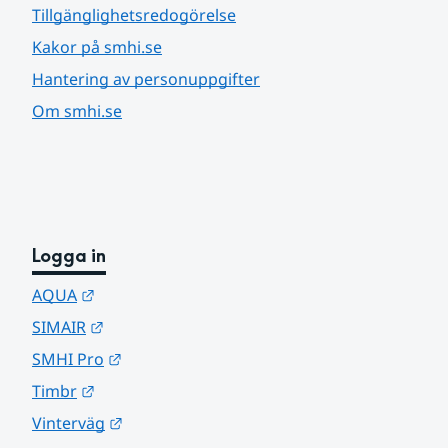
Tillgänglighetsredogörelse
Kakor på smhi.se
Hantering av personuppgifter
Om smhi.se
Logga in
Länk till annan webbplats.
AQUA
Länk till annan webbplats.
SIMAIR
Länk till annan webbplats.
SMHI Pro
Länk till annan webbplats.
Timbr
Länk till annan webbplats.
Vinterväg