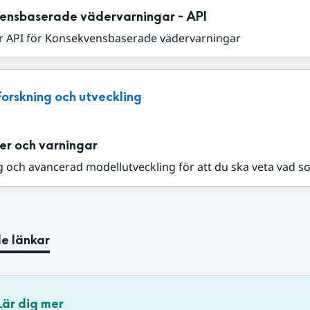
ensbaserade vädervarningar - API
r API för Konsekvensbaserade vädervarningar
Forskning och utveckling
er och varningar
 och avancerad modellutveckling för att du ska veta vad s
e länkar
Lär dig mer