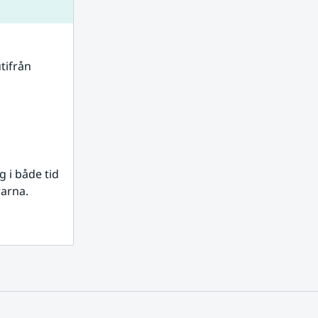
tifrån 
i både tid 
rarna.