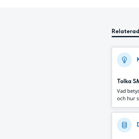
Relaterad
Tolka S
Vad bety
och hur s