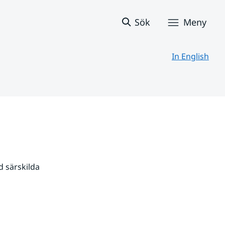
Sök
Meny
In English
 särskilda 