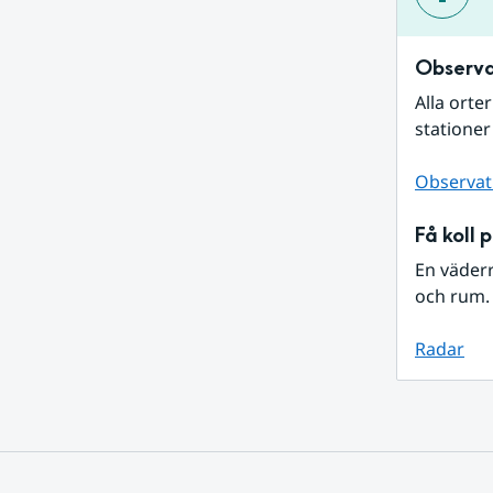
Observa
Alla orte
stationer
Observat
Få koll 
En väder
och rum. 
Radar