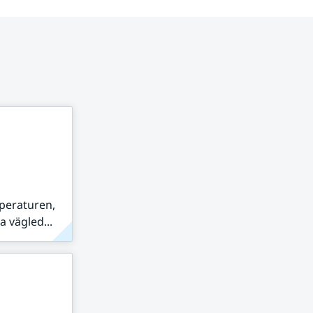
peraturen,
 vägled...