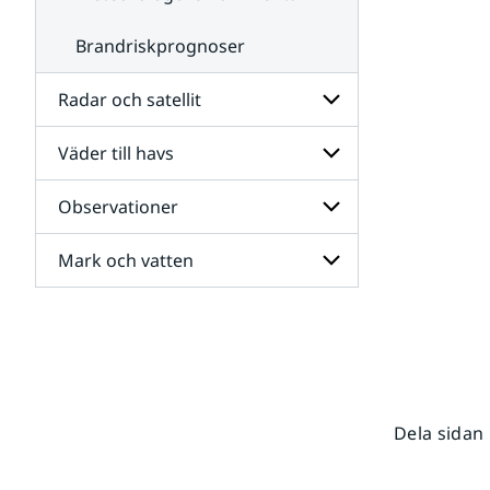
Brandriskprognoser
Radar och satellit
Väder till havs
Undersidor
för
Radar
Observationer
Undersidor
och
för
satellit
Väder
Mark och vatten
Undersidor
till
för
havs
Observationer
Undersidor
för
Mark
och
vatten
Dela sidan