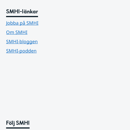
SMHI-länkar
Jobba på SMHI
Om SMHI
SMHI-bloggen
SMHI-podden
Följ SMHI