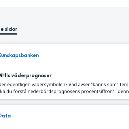
e sidor
Kunskapsbanken
MHIs väderprognoser
der egentligen vädersymbolen? Vad avser ”känns som”-tem
ka du förstå nederbördsprognosens procentsiffror? I denna
Data