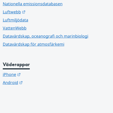
Nationella emissionsdatabasen
Länk till annan webbplats.
Luftwebb
Luftmiljödata
VattenWebb
Datavärdskap, oceanografi och marinbiologi
Datavärdskap för atmosfärkemi
Väderappar
Länk till annan webbplats.
iPhone
Länk till annan webbplats.
Android