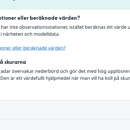
tioner eller beräknade värden?
r har inte observationsstationer, istället beräknas ett värde u
 i närheten och modelldata.
ioner eller beräknade värden?
på skurarna
radar övervakar nederbörd och gör det med hög upplösning 
Den är ett värdefullt hjälpmedel när man vill ha koll på sku