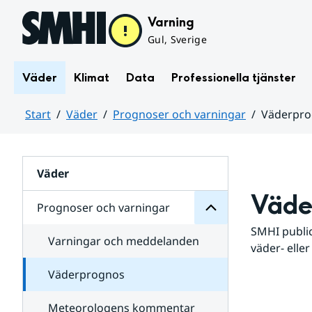
Hoppa till sidans innehåll
Varning
Gul, Sverige
Väder
Klimat
Data
Professionella tjänster
Start
Väder
Prognoser och varningar
Väderpr
varningar
och
Huvudinnehåll
Prognoser
för
Undersidor
Väder
Väde
Prognoser och varningar
SMHI public
Varningar och meddelanden
väder- eller
Väderprognos
Meteorologens kommentar