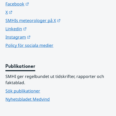
Länk till annan webbplats.
Facebook
Länk till annan webbplats.
X
Länk till annan webbplats.
SMHIs meteorologer på X
Länk till annan webbplats.
Linkedin
Länk till annan webbplats.
Instagram
Policy för sociala medier
Publikationer
SMHI ger regelbundet ut tidskrifter, rapporter och 
faktablad.
Sök publikationer
Nyhetsbladet Medvind