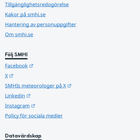
Tillgänglighetsredogörelse
Kakor på smhi.se
Hantering av personuppgifter
Om smhi.se
Följ SMHI
Länk till annan webbplats.
Facebook
Länk till annan webbplats.
X
Länk till annan webbplats.
SMHIs meteorologer på X
Länk till annan webbplats.
Linkedin
Länk till annan webbplats.
Instagram
Policy för sociala medier
Datavärdskap