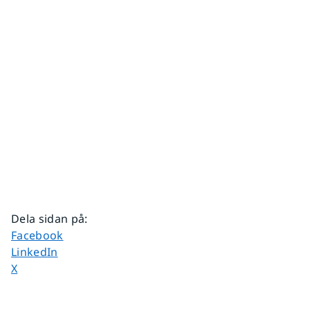
Dela sidan på
:
Dela sidan på
Facebook
Dela sidan på
LinkedIn
Dela sidan på
X