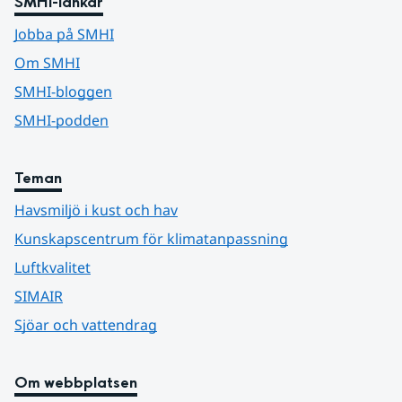
SMHI-länkar
Jobba på SMHI
Om SMHI
SMHI-bloggen
SMHI-podden
Teman
Havsmiljö i kust och hav
Kunskapscentrum för klimatanpassning
Luftkvalitet
SIMAIR
Sjöar och vattendrag
Om webbplatsen