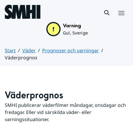
Hoppa till sidans innehåll
Meny
Varning
Gul, Sverige
Start
Väder
Prognoser och varningar
Väderprognos
Huvudinnehåll
Väderprognos
SMHI publicerar väderfilmer måndagar, onsdagar och 
fredagar. Eller vid särskilda väder- eller 
varningssituationer.