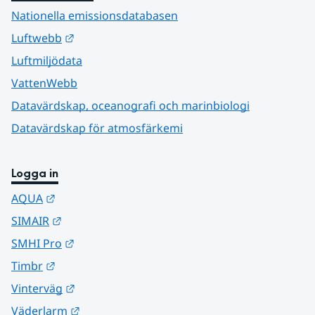
Nationella emissionsdatabasen
Länk till annan webbplats.
Luftwebb
Luftmiljödata
VattenWebb
Datavärdskap, oceanografi och marinbiologi
Datavärdskap för atmosfärkemi
Logga in
Länk till annan webbplats.
AQUA
Länk till annan webbplats.
SIMAIR
Länk till annan webbplats.
SMHI Pro
Länk till annan webbplats.
Timbr
Länk till annan webbplats.
Vinterväg
Länk till annan webbplats.
Väderlarm