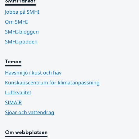
SMHI-länkar
Jobba på SMHI
Om SMHI
SMHI-bloggen
SMHI-podden
Teman
Havsmiljö i kust och hav
Kunskapscentrum för klimatanpassning
Luftkvalitet
SIMAIR
Sjöar och vattendrag
Om webbplatsen