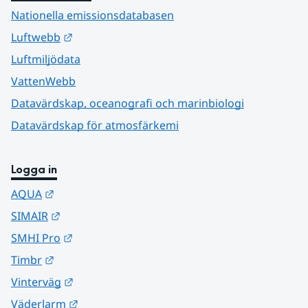
Nationella emissionsdatabasen
Länk till annan webbplats.
Luftwebb
Luftmiljödata
VattenWebb
Datavärdskap, oceanografi och marinbiologi
Datavärdskap för atmosfärkemi
Logga in
Länk till annan webbplats.
AQUA
Länk till annan webbplats.
SIMAIR
Länk till annan webbplats.
SMHI Pro
Länk till annan webbplats.
Timbr
Länk till annan webbplats.
Vinterväg
Länk till annan webbplats.
Väderlarm