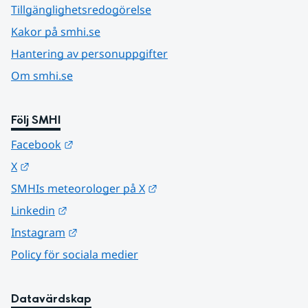
Tillgänglighetsredogörelse
Kakor på smhi.se
Hantering av personuppgifter
Om smhi.se
Följ SMHI
Länk till annan webbplats.
Facebook
Länk till annan webbplats.
X
Länk till annan webbplats.
SMHIs meteorologer på X
Länk till annan webbplats.
Linkedin
Länk till annan webbplats.
Instagram
Policy för sociala medier
Datavärdskap