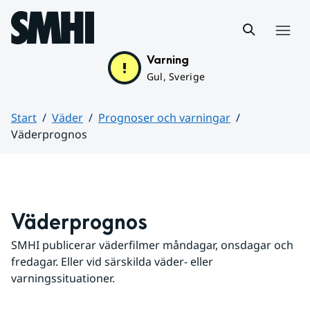
Hoppa till sidans innehåll
Meny
Varning
Gul, Sverige
Start
Väder
Prognoser och varningar
Väderprognos
Huvudinnehåll
Väderprognos
SMHI publicerar väderfilmer måndagar, onsdagar och 
fredagar. Eller vid särskilda väder- eller 
varningssituationer.