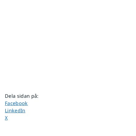
Dela sidan på
:
Dela sidan på
Facebook
Dela sidan på
LinkedIn
Dela sidan på
X