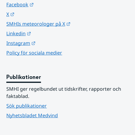
Länk till annan webbplats.
Facebook
Länk till annan webbplats.
X
Länk till annan webbplats.
SMHIs meteorologer på X
Länk till annan webbplats.
Linkedin
Länk till annan webbplats.
Instagram
Policy för sociala medier
Publikationer
SMHI ger regelbundet ut tidskrifter, rapporter och 
faktablad.
Sök publikationer
Nyhetsbladet Medvind