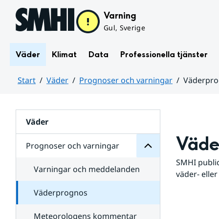
Hoppa till sidans innehåll
Varning
Gul, Sverige
Väder
Klimat
Data
Professionella tjänster
Start
Väder
Prognoser och varningar
Väderpr
varningar
och
Huvudinnehåll
Prognoser
för
Undersidor
Väder
Väde
Prognoser och varningar
SMHI public
Varningar och meddelanden
väder- eller
Väderprognos
Meteorologens kommentar