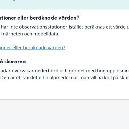
tioner eller beräknade värden?
r har inte observationsstationer, istället beräknas ett värde u
 i närheten och modelldata.
ioner eller beräknade värden?
på skurarna
radar övervakar nederbörd och gör det med hög upplösning 
Den är ett värdefullt hjälpmedel när man vill ha koll på sku