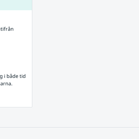
tifrån 
i både tid 
rarna.