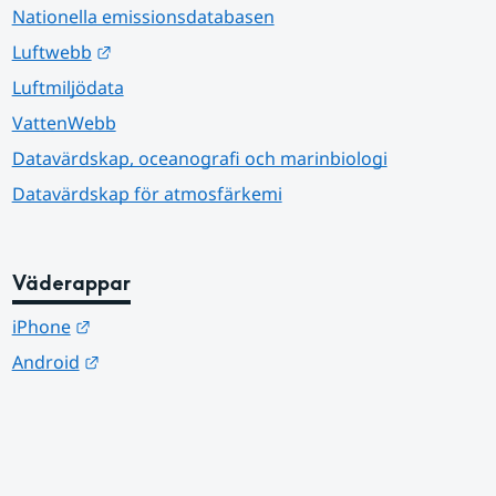
Nationella emissionsdatabasen
Länk till annan webbplats.
Luftwebb
Luftmiljödata
VattenWebb
Datavärdskap, oceanografi och marinbiologi
Datavärdskap för atmosfärkemi
Väderappar
Länk till annan webbplats.
iPhone
Länk till annan webbplats.
Android