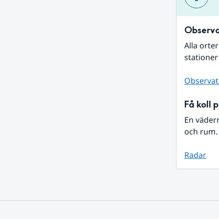
Observa
Alla orte
stationer
Observat
Få koll 
En väder
och rum. 
Radar