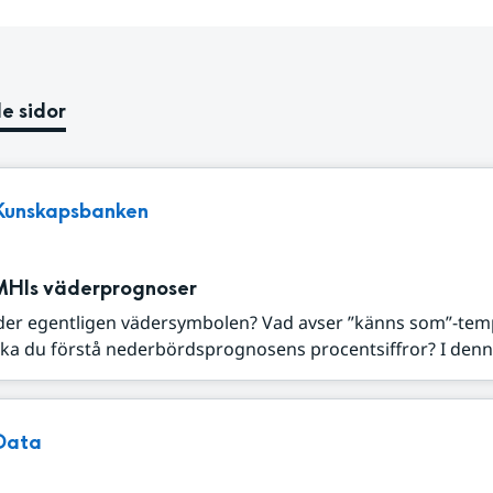
e sidor
Kunskapsbanken
MHIs väderprognoser
der egentligen vädersymbolen? Vad avser ”känns som”-tem
ka du förstå nederbördsprognosens procentsiffror? I denna
Data