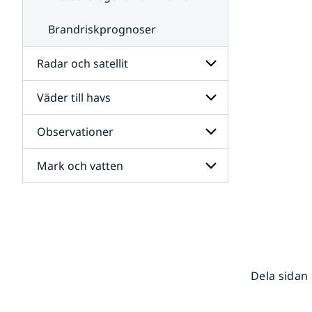
Brandriskprognoser
Radar och satellit
Väder till havs
Undersidor
för
Radar
Observationer
Undersidor
och
för
satellit
Väder
Mark och vatten
Undersidor
till
för
havs
Observationer
Undersidor
för
Mark
och
vatten
Dela sidan