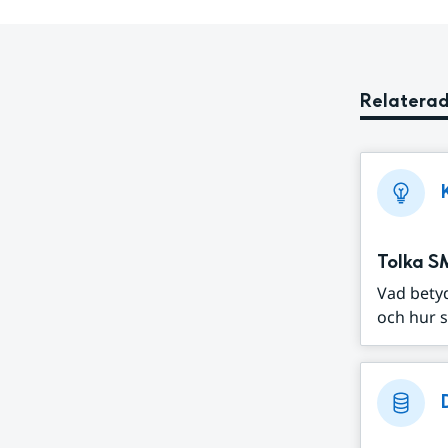
Relaterad
Tolka S
Vad bety
och hur s