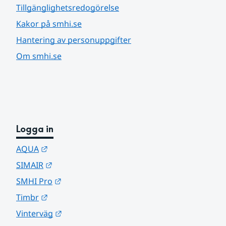
Tillgänglighetsredogörelse
Kakor på smhi.se
Hantering av personuppgifter
Om smhi.se
Logga in
Länk till annan webbplats.
AQUA
Länk till annan webbplats.
SIMAIR
Länk till annan webbplats.
SMHI Pro
Länk till annan webbplats.
Timbr
Länk till annan webbplats.
Vinterväg