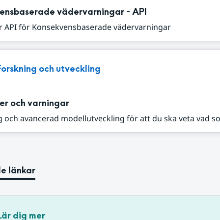
ensbaserade vädervarningar - API
r API för Konsekvensbaserade vädervarningar
Forskning och utveckling
er och varningar
 och avancerad modellutveckling för att du ska veta vad s
e länkar
Lär dig mer