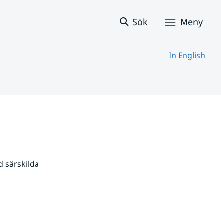
Sök
Meny
In English
 särskilda 