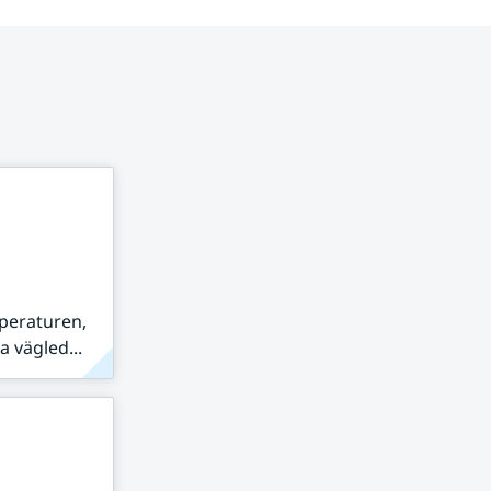
peraturen,
 vägled...