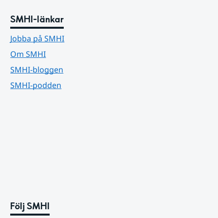
SMHI-länkar
Jobba på SMHI
Om SMHI
SMHI-bloggen
SMHI-podden
Följ SMHI