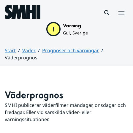
Hoppa till sidans innehåll
Meny
Varning
Gul, Sverige
Start
Väder
Prognoser och varningar
Väderprognos
Huvudinnehåll
Väderprognos
SMHI publicerar väderfilmer måndagar, onsdagar och 
fredagar. Eller vid särskilda väder- eller 
varningssituationer.