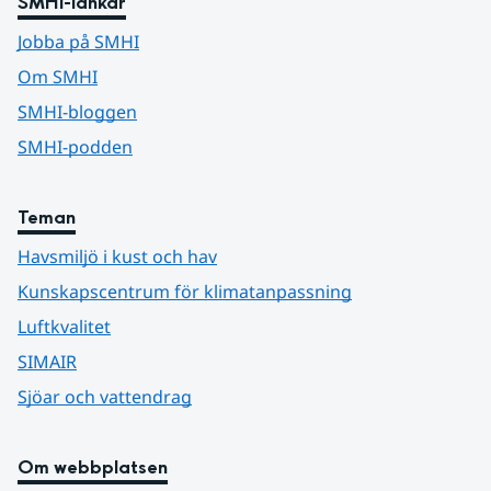
SMHI-länkar
Jobba på SMHI
Om SMHI
SMHI-bloggen
SMHI-podden
Teman
Havsmiljö i kust och hav
Kunskapscentrum för klimatanpassning
Luftkvalitet
SIMAIR
Sjöar och vattendrag
Om webbplatsen