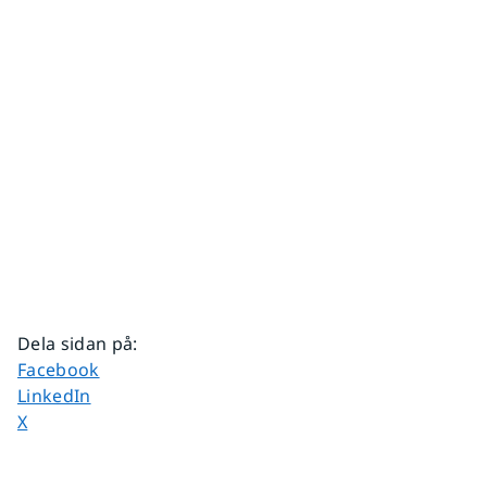
Dela sidan på
:
Dela sidan på
Facebook
Dela sidan på
LinkedIn
Dela sidan på
X