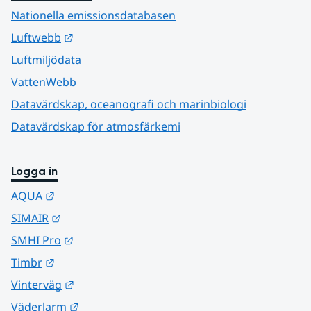
Nationella emissionsdatabasen
Länk till annan webbplats.
Luftwebb
Luftmiljödata
VattenWebb
Datavärdskap, oceanografi och marinbiologi
Datavärdskap för atmosfärkemi
Logga in
Länk till annan webbplats.
AQUA
Länk till annan webbplats.
SIMAIR
Länk till annan webbplats.
SMHI Pro
Länk till annan webbplats.
Timbr
Länk till annan webbplats.
Vinterväg
Länk till annan webbplats.
Väderlarm