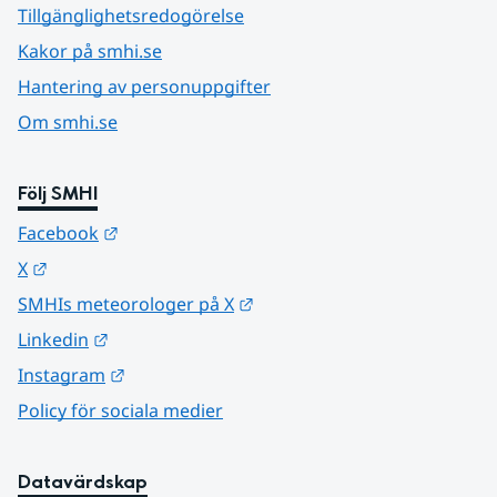
Tillgänglighetsredogörelse
Kakor på smhi.se
Hantering av personuppgifter
Om smhi.se
Följ SMHI
Länk till annan webbplats.
Facebook
Länk till annan webbplats.
X
Länk till annan webbplats.
SMHIs meteorologer på X
Länk till annan webbplats.
Linkedin
Länk till annan webbplats.
Instagram
Policy för sociala medier
Datavärdskap