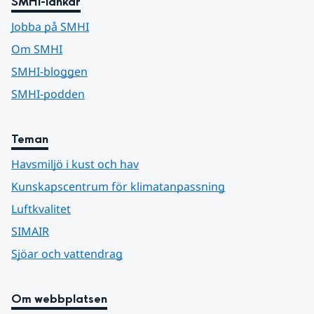
SMHI-länkar
Jobba på SMHI
Om SMHI
SMHI-bloggen
SMHI-podden
Teman
Havsmiljö i kust och hav
Kunskapscentrum för klimatanpassning
Luftkvalitet
SIMAIR
Sjöar och vattendrag
Om webbplatsen