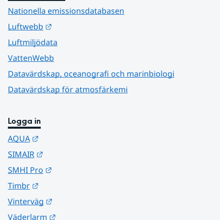
Nationella emissionsdatabasen
Länk till annan webbplats.
Luftwebb
Luftmiljödata
VattenWebb
Datavärdskap, oceanografi och marinbiologi
Datavärdskap för atmosfärkemi
Logga in
Länk till annan webbplats.
AQUA
Länk till annan webbplats.
SIMAIR
Länk till annan webbplats.
SMHI Pro
Länk till annan webbplats.
Timbr
Länk till annan webbplats.
Vinterväg
Länk till annan webbplats.
Väderlarm