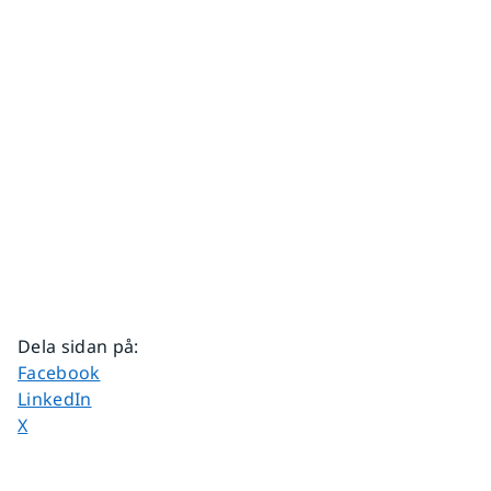
Dela sidan på
:
Dela sidan på
Facebook
Dela sidan på
LinkedIn
Dela sidan på
X