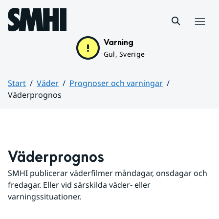
Hoppa till sidans innehåll
Meny
Varning
Gul, Sverige
Start
Väder
Prognoser och varningar
Väderprognos
Huvudinnehåll
Väderprognos
SMHI publicerar väderfilmer måndagar, onsdagar och 
fredagar. Eller vid särskilda väder- eller 
varningssituationer.