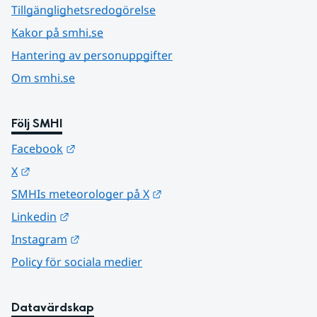
Tillgänglighetsredogörelse
Kakor på smhi.se
Hantering av personuppgifter
Om smhi.se
Följ SMHI
Länk till annan webbplats.
Facebook
Länk till annan webbplats.
X
Länk till annan webbplats.
SMHIs meteorologer på X
Länk till annan webbplats.
Linkedin
Länk till annan webbplats.
Instagram
Policy för sociala medier
Datavärdskap