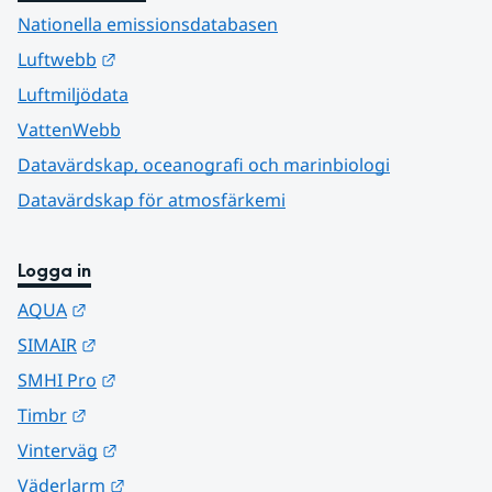
Nationella emissionsdatabasen
Länk till annan webbplats.
Luftwebb
Luftmiljödata
VattenWebb
Datavärdskap, oceanografi och marinbiologi
Datavärdskap för atmosfärkemi
Logga in
Länk till annan webbplats.
AQUA
Länk till annan webbplats.
SIMAIR
Länk till annan webbplats.
SMHI Pro
Länk till annan webbplats.
Timbr
Länk till annan webbplats.
Vinterväg
Länk till annan webbplats.
Väderlarm