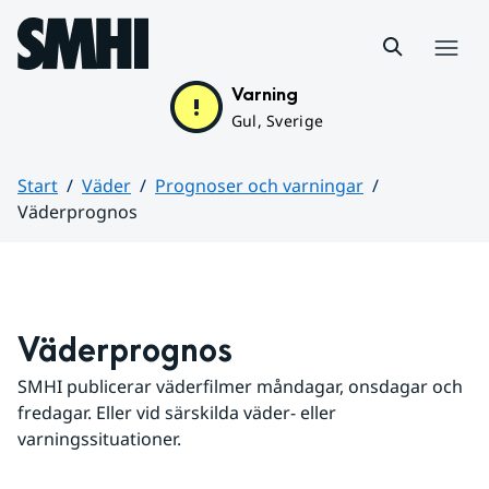
Hoppa till sidans innehåll
Meny
Varning
Gul, Sverige
Start
Väder
Prognoser och varningar
Väderprognos
Huvudinnehåll
Väderprognos
SMHI publicerar väderfilmer måndagar, onsdagar och 
fredagar. Eller vid särskilda väder- eller 
varningssituationer.