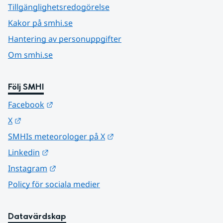
Tillgänglighetsredogörelse
Kakor på smhi.se
Hantering av personuppgifter
Om smhi.se
Följ SMHI
Länk till annan webbplats.
Facebook
Länk till annan webbplats.
X
Länk till annan webbplats.
SMHIs meteorologer på X
Länk till annan webbplats.
Linkedin
Länk till annan webbplats.
Instagram
Policy för sociala medier
Datavärdskap