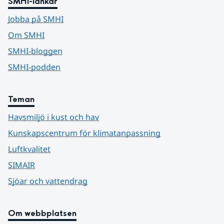
SMHI-länkar
Jobba på SMHI
Om SMHI
SMHI-bloggen
SMHI-podden
Teman
Havsmiljö i kust och hav
Kunskapscentrum för klimatanpassning
Luftkvalitet
SIMAIR
Sjöar och vattendrag
Om webbplatsen