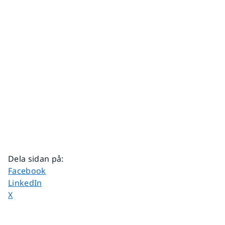
Dela sidan på
:
Dela sidan på
Facebook
Dela sidan på
LinkedIn
Dela sidan på
X