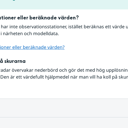
tioner eller beräknade värden?
r har inte observationsstationer, istället beräknas ett värde u
 i närheten och modelldata.
ioner eller beräknade värden?
på skurarna
radar övervakar nederbörd och gör det med hög upplösning 
Den är ett värdefullt hjälpmedel när man vill ha koll på sku