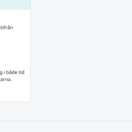
tifrån 
i både tid 
rarna.