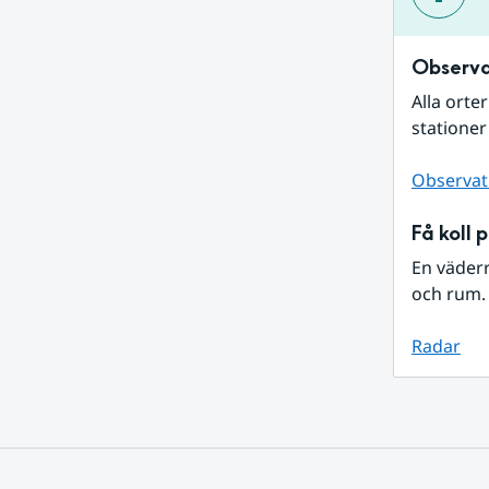
Observa
Alla orte
stationer
Observat
Få koll 
En väder
och rum. 
Radar