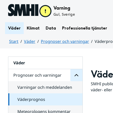
Hoppa till sidans innehåll
Varning
Gul, Sverige
Väder
Klimat
Data
Professionella tjänster
Start
Väder
Prognoser och varningar
Väderpr
varningar
och
Huvudinnehåll
Prognoser
för
Undersidor
Väder
Väde
Prognoser och varningar
SMHI public
Varningar och meddelanden
väder- eller
Väderprognos
Meteorologens kommentar