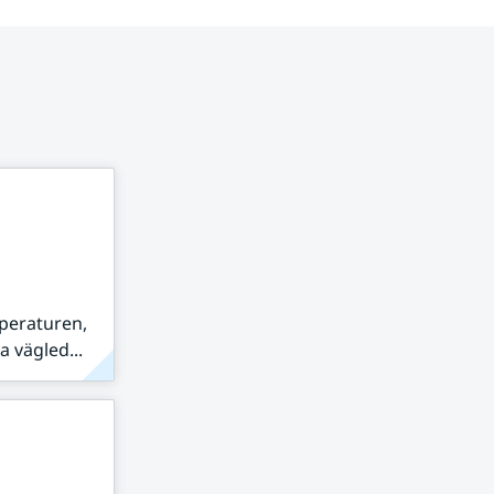
peraturen,
 vägled...