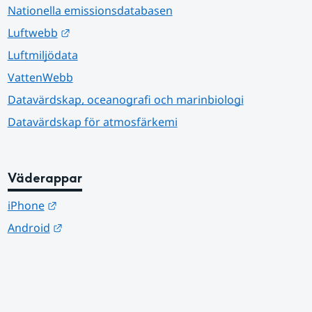
Nationella emissionsdatabasen
Länk till annan webbplats.
Luftwebb
Luftmiljödata
VattenWebb
Datavärdskap, oceanografi och marinbiologi
Datavärdskap för atmosfärkemi
Väderappar
Länk till annan webbplats.
iPhone
Länk till annan webbplats.
Android