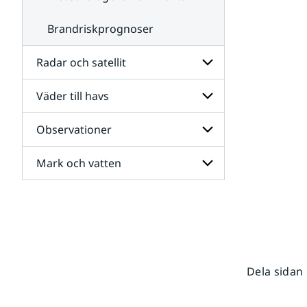
Brandriskprognoser
Radar och satellit
Väder till havs
Undersidor
för
Radar
Observationer
Undersidor
och
för
satellit
Väder
Mark och vatten
Undersidor
till
för
havs
Observationer
Undersidor
för
Mark
och
vatten
Dela sidan