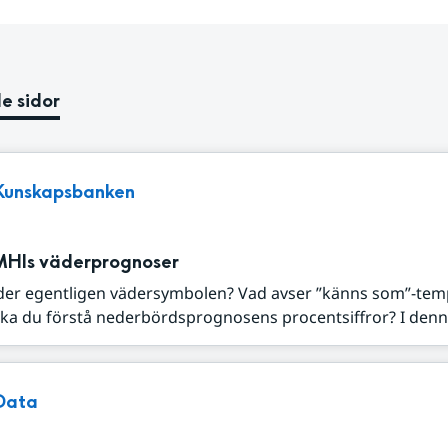
e sidor
Kunskapsbanken
MHIs väderprognoser
der egentligen vädersymbolen? Vad avser ”känns som”-tem
ka du förstå nederbördsprognosens procentsiffror? I denna
Data