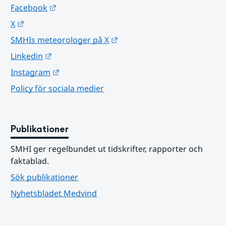
Länk till annan webbplats.
Facebook
Länk till annan webbplats.
X
Länk till annan webbplats.
SMHIs meteorologer på X
Länk till annan webbplats.
Linkedin
Länk till annan webbplats.
Instagram
Policy för sociala medier
Publikationer
SMHI ger regelbundet ut tidskrifter, rapporter och 
faktablad.
Sök publikationer
Nyhetsbladet Medvind