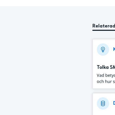
Relaterad
Tolka S
Vad bety
och hur s