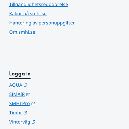
Tillgänglighetsredogörelse
Kakor på smhi.se
Hantering av personuppgifter
Om smhi.se
Logga in
Länk till annan webbplats.
AQUA
Länk till annan webbplats.
SIMAIR
Länk till annan webbplats.
SMHI Pro
Länk till annan webbplats.
Timbr
Länk till annan webbplats.
Vinterväg