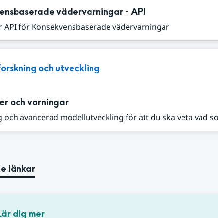
ensbaserade vädervarningar - API
r API för Konsekvensbaserade vädervarningar
Forskning och utveckling
er och varningar
 och avancerad modellutveckling för att du ska veta vad s
e länkar
Lär dig mer