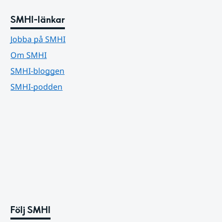
SMHI-länkar
Jobba på SMHI
Om SMHI
SMHI-bloggen
SMHI-podden
Följ SMHI