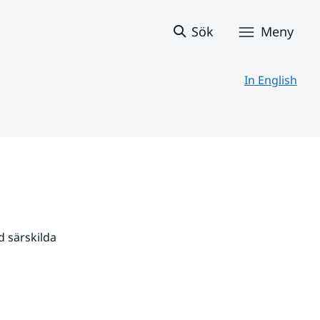
Sök
Meny
In English
 särskilda 