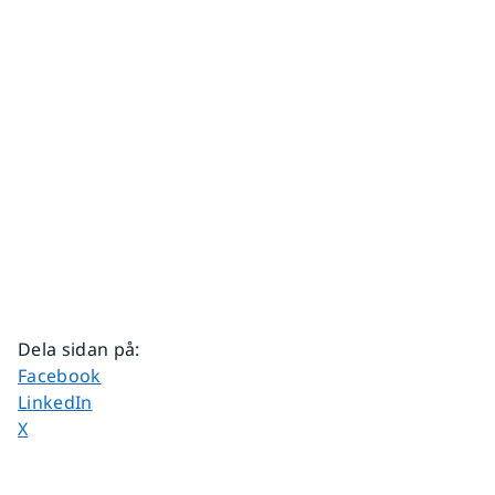
Dela sidan på
:
Dela sidan på
Facebook
Dela sidan på
LinkedIn
Dela sidan på
X