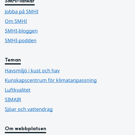
SMHI-länkar
Jobba på SMHI
Om SMHI
SMHI-bloggen
SMHI-podden
Teman
Havsmiljö i kust och hav
Kunskapscentrum för klimatanpassning
Luftkvalitet
SIMAIR
Sjöar och vattendrag
Om webbplatsen