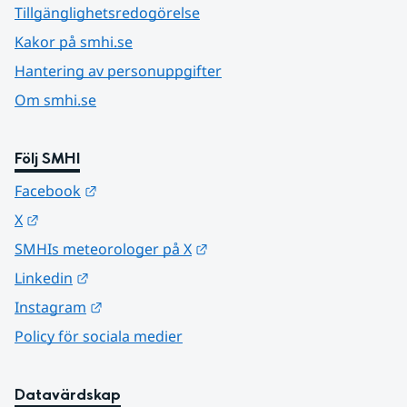
Tillgänglighetsredogörelse
Kakor på smhi.se
Hantering av personuppgifter
Om smhi.se
Följ SMHI
Länk till annan webbplats.
Facebook
Länk till annan webbplats.
X
Länk till annan webbplats.
SMHIs meteorologer på X
Länk till annan webbplats.
Linkedin
Länk till annan webbplats.
Instagram
Policy för sociala medier
Datavärdskap