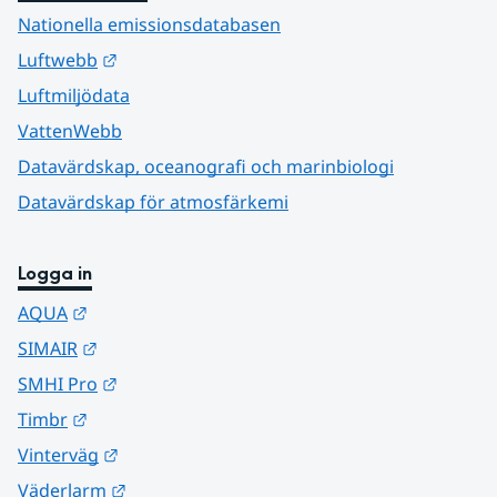
Nationella emissionsdatabasen
Länk till annan webbplats.
Luftwebb
Luftmiljödata
VattenWebb
Datavärdskap, oceanografi och marinbiologi
Datavärdskap för atmosfärkemi
Logga in
Länk till annan webbplats.
AQUA
Länk till annan webbplats.
SIMAIR
Länk till annan webbplats.
SMHI Pro
Länk till annan webbplats.
Timbr
Länk till annan webbplats.
Vinterväg
Länk till annan webbplats.
Väderlarm