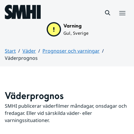
Hoppa till sidans innehåll
Meny
Varning
Gul, Sverige
Start
Väder
Prognoser och varningar
Väderprognos
Huvudinnehåll
Väderprognos
SMHI publicerar väderfilmer måndagar, onsdagar och 
fredagar. Eller vid särskilda väder- eller 
varningssituationer.