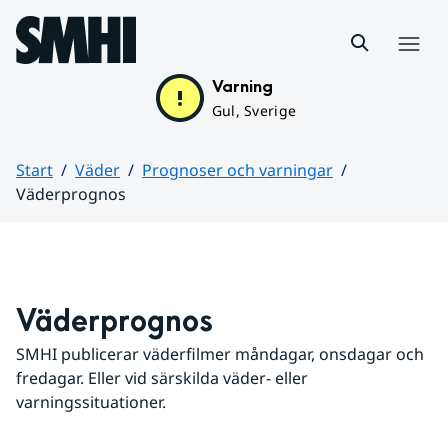
Hoppa till sidans innehåll
Meny
Varning
Gul, Sverige
Start
Väder
Prognoser och varningar
Väderprognos
Huvudinnehåll
Väderprognos
SMHI publicerar väderfilmer måndagar, onsdagar och 
fredagar. Eller vid särskilda väder- eller 
varningssituationer.