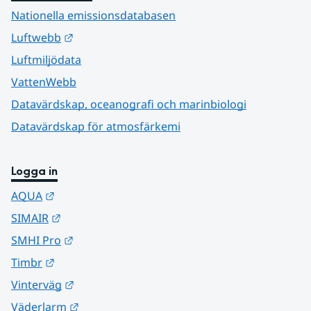
Nationella emissionsdatabasen
Länk till annan webbplats.
Luftwebb
Luftmiljödata
VattenWebb
Datavärdskap, oceanografi och marinbiologi
Datavärdskap för atmosfärkemi
Logga in
Länk till annan webbplats.
AQUA
Länk till annan webbplats.
SIMAIR
Länk till annan webbplats.
SMHI Pro
Länk till annan webbplats.
Timbr
Länk till annan webbplats.
Vinterväg
Länk till annan webbplats.
Väderlarm