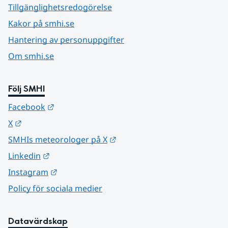
Tillgänglighetsredogörelse
Kakor på smhi.se
Hantering av personuppgifter
Om smhi.se
Följ SMHI
Länk till annan webbplats.
Facebook
Länk till annan webbplats.
X
Länk till annan webbplats.
SMHIs meteorologer på X
Länk till annan webbplats.
Linkedin
Länk till annan webbplats.
Instagram
Policy för sociala medier
Datavärdskap