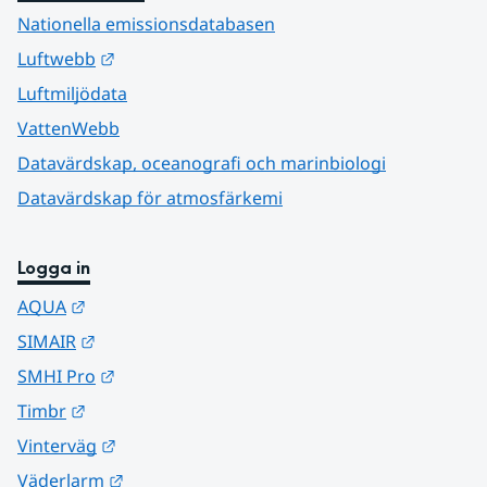
Nationella emissionsdatabasen
Länk till annan webbplats.
Luftwebb
Luftmiljödata
VattenWebb
Datavärdskap, oceanografi och marinbiologi
Datavärdskap för atmosfärkemi
Logga in
Länk till annan webbplats.
AQUA
Länk till annan webbplats.
SIMAIR
Länk till annan webbplats.
SMHI Pro
Länk till annan webbplats.
Timbr
Länk till annan webbplats.
Vinterväg
Länk till annan webbplats.
Väderlarm