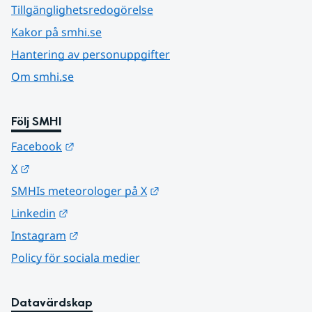
Tillgänglighetsredogörelse
Kakor på smhi.se
Hantering av personuppgifter
Om smhi.se
Följ SMHI
Länk till annan webbplats.
Facebook
Länk till annan webbplats.
X
Länk till annan webbplats.
SMHIs meteorologer på X
Länk till annan webbplats.
Linkedin
Länk till annan webbplats.
Instagram
Policy för sociala medier
Datavärdskap