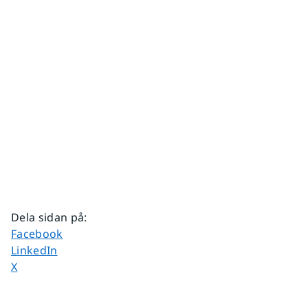
Dela sidan på
:
Dela sidan på
Facebook
Dela sidan på
LinkedIn
Dela sidan på
X