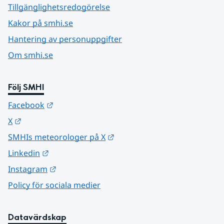
Tillgänglighetsredogörelse
Kakor på smhi.se
Hantering av personuppgifter
Om smhi.se
Följ SMHI
Länk till annan webbplats.
Facebook
Länk till annan webbplats.
X
Länk till annan webbplats.
SMHIs meteorologer på X
Länk till annan webbplats.
Linkedin
Länk till annan webbplats.
Instagram
Policy för sociala medier
Datavärdskap