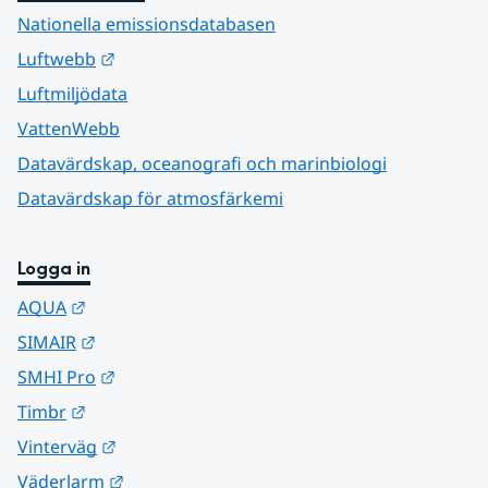
Nationella emissionsdatabasen
Länk till annan webbplats.
Luftwebb
Luftmiljödata
VattenWebb
Datavärdskap, oceanografi och marinbiologi
Datavärdskap för atmosfärkemi
Logga in
Länk till annan webbplats.
AQUA
Länk till annan webbplats.
SIMAIR
Länk till annan webbplats.
SMHI Pro
Länk till annan webbplats.
Timbr
Länk till annan webbplats.
Vinterväg
Länk till annan webbplats.
Väderlarm