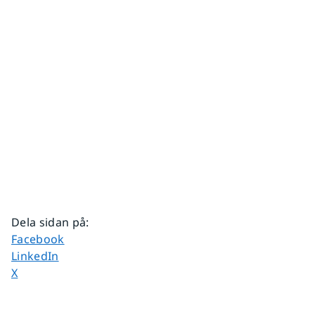
Dela sidan på
:
Dela sidan på
Facebook
Dela sidan på
LinkedIn
Dela sidan på
X