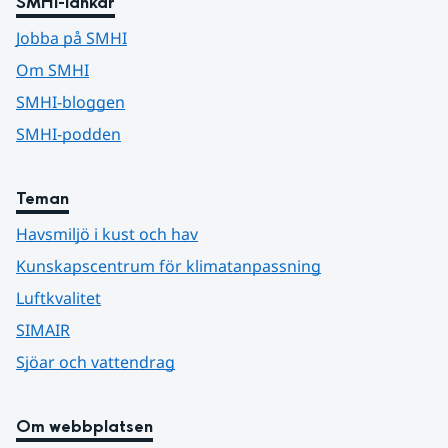
SMHI-länkar
Jobba på SMHI
Om SMHI
SMHI-bloggen
SMHI-podden
Teman
Havsmiljö i kust och hav
Kunskapscentrum för klimatanpassning
Luftkvalitet
SIMAIR
Sjöar och vattendrag
Om webbplatsen