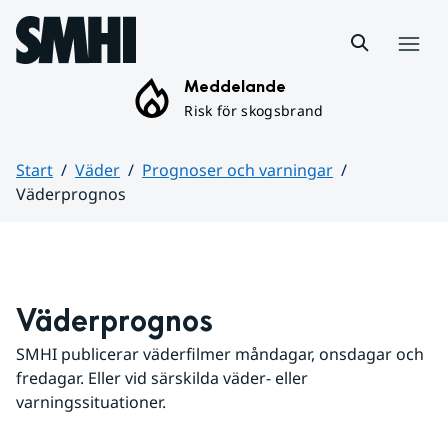
Hoppa till sidans innehåll
Meny
Meddelande
Risk för skogsbrand
Start
Väder
Prognoser och varningar
Väderprognos
Huvudinnehåll
Väderprognos
SMHI publicerar väderfilmer måndagar, onsdagar och 
fredagar. Eller vid särskilda väder- eller 
varningssituationer.