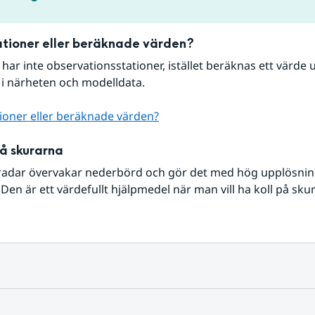
tioner eller beräknade värden?
r har inte observationsstationer, istället beräknas ett värde u
 i närheten och modelldata.
ioner eller beräknade värden?
på skurarna
radar övervakar nederbörd och gör det med hög upplösning 
Den är ett värdefullt hjälpmedel när man vill ha koll på sku