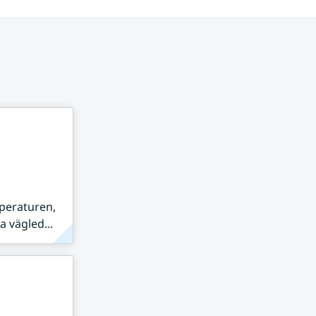
peraturen,
 vägled...