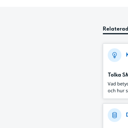
Relaterad
Tolka S
Vad bety
och hur s