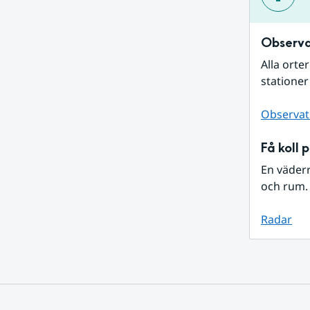
Observa
Alla orte
stationer
Observat
Få koll 
En väder
och rum. 
Radar