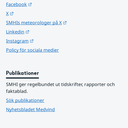
Länk till annan webbplats.
Facebook
Länk till annan webbplats.
X
Länk till annan webbplats.
SMHIs meteorologer på X
Länk till annan webbplats.
Linkedin
Länk till annan webbplats.
Instagram
Policy för sociala medier
Publikationer
SMHI ger regelbundet ut tidskrifter, rapporter och 
faktablad.
Sök publikationer
Nyhetsbladet Medvind