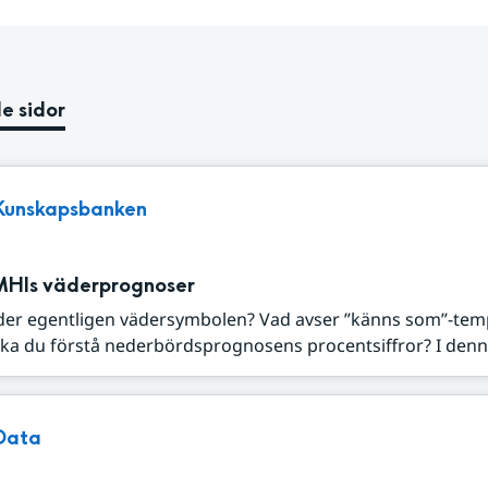
e sidor
Kunskapsbanken
MHIs väderprognoser
der egentligen vädersymbolen? Vad avser ”känns som”-tem
ka du förstå nederbördsprognosens procentsiffror? I denna
Data