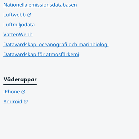
Nationella emissionsdatabasen
Länk till annan webbplats.
Luftwebb
Luftmiljödata
VattenWebb
Datavärdskap, oceanografi och marinbiologi
Datavärdskap för atmosfärkemi
Väderappar
Länk till annan webbplats.
iPhone
Länk till annan webbplats.
Android