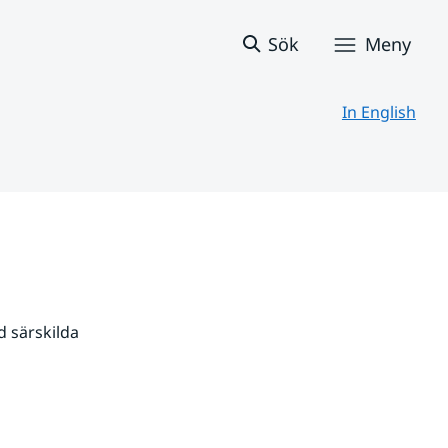
Sök
Meny
In English
 särskilda 