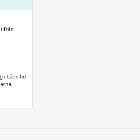
tifrån 
i både tid 
rarna.