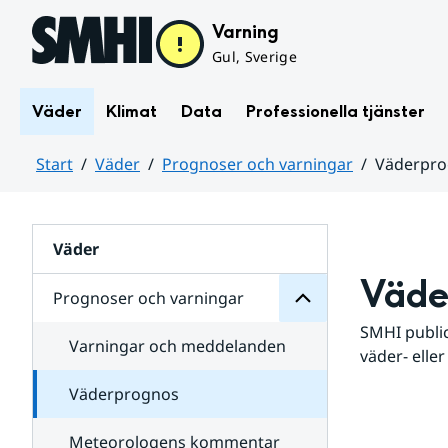
Hoppa till sidans innehåll
Varning
Gul, Sverige
Väder
Klimat
Data
Professionella tjänster
Start
Väder
Prognoser och varningar
Väderpr
varningar
och
Huvudinnehåll
Prognoser
för
Undersidor
Väder
Väde
Prognoser och varningar
SMHI public
Varningar och meddelanden
väder- eller
Väderprognos
Meteorologens kommentar