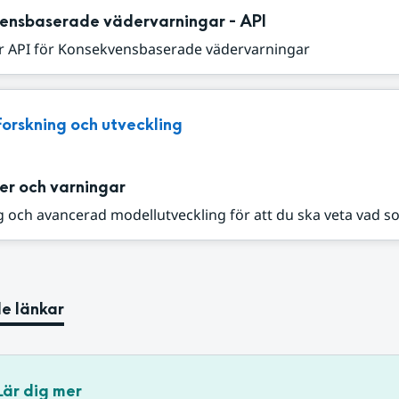
ensbaserade vädervarningar - API
r API för Konsekvensbaserade vädervarningar
Forskning och utveckling
er och varningar
 och avancerad modellutveckling för att du ska veta vad s
e länkar
Lär dig mer