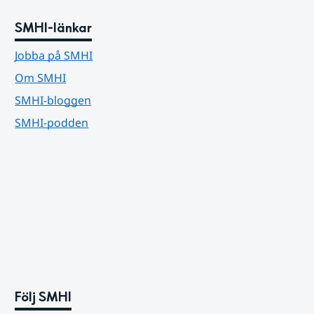
SMHI-länkar
Jobba på SMHI
Om SMHI
SMHI-bloggen
SMHI-podden
Följ SMHI