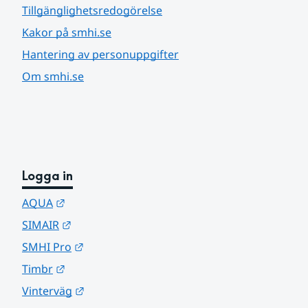
Tillgänglighetsredogörelse
Kakor på smhi.se
Hantering av personuppgifter
Om smhi.se
Logga in
Länk till annan webbplats.
AQUA
Länk till annan webbplats.
SIMAIR
Länk till annan webbplats.
SMHI Pro
Länk till annan webbplats.
Timbr
Länk till annan webbplats.
Vinterväg