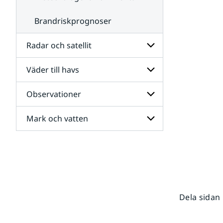
Brandriskprognoser
Radar och satellit
Väder till havs
Undersidor
för
Radar
Observationer
Undersidor
och
för
satellit
Väder
Mark och vatten
Undersidor
till
för
havs
Observationer
Undersidor
för
Mark
och
vatten
Dela sidan