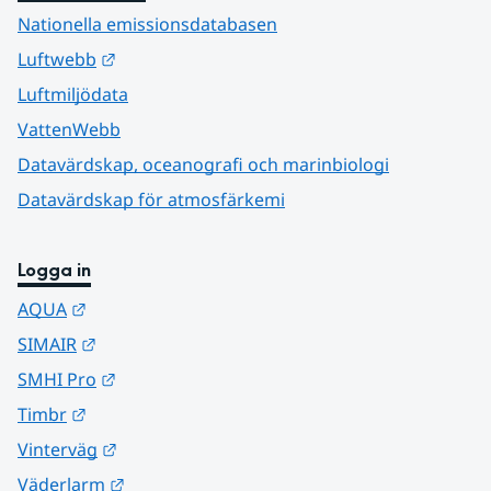
Nationella emissionsdatabasen
Länk till annan webbplats.
Luftwebb
Luftmiljödata
VattenWebb
Datavärdskap, oceanografi och marinbiologi
Datavärdskap för atmosfärkemi
Logga in
Länk till annan webbplats.
AQUA
Länk till annan webbplats.
SIMAIR
Länk till annan webbplats.
SMHI Pro
Länk till annan webbplats.
Timbr
Länk till annan webbplats.
Vinterväg
Länk till annan webbplats.
Väderlarm