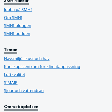
SMHI-länkar
Jobba på SMHI
Om SMHI
SMHI-bloggen
SMHI-podden
Teman
Havsmiljö i kust och hav
Kunskapscentrum för klimatanpassning
Luftkvalitet
SIMAIR
Sjöar och vattendrag
Om webbplatsen