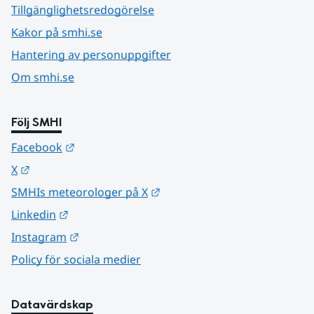
Tillgänglighetsredogörelse
Kakor på smhi.se
Hantering av personuppgifter
Om smhi.se
Följ SMHI
Länk till annan webbplats.
Facebook
Länk till annan webbplats.
X
Länk till annan webbplats.
SMHIs meteorologer på X
Länk till annan webbplats.
Linkedin
Länk till annan webbplats.
Instagram
Policy för sociala medier
Datavärdskap