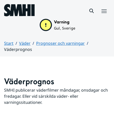
Hoppa till sidans innehåll
Meny
Varning
Gul, Sverige
Start
Väder
Prognoser och varningar
Väderprognos
Huvudinnehåll
Väderprognos
SMHI publicerar väderfilmer måndagar, onsdagar och 
fredagar. Eller vid särskilda väder- eller 
varningssituationer.