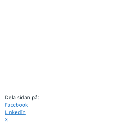
Dela sidan på
:
Dela sidan på
Facebook
Dela sidan på
LinkedIn
Dela sidan på
X