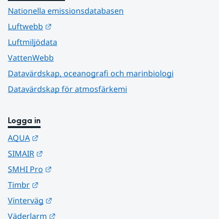
Nationella emissionsdatabasen
Länk till annan webbplats.
Luftwebb
Luftmiljödata
VattenWebb
Datavärdskap, oceanografi och marinbiologi
Datavärdskap för atmosfärkemi
Logga in
Länk till annan webbplats.
AQUA
Länk till annan webbplats.
SIMAIR
Länk till annan webbplats.
SMHI Pro
Länk till annan webbplats.
Timbr
Länk till annan webbplats.
Vinterväg
Länk till annan webbplats.
Väderlarm