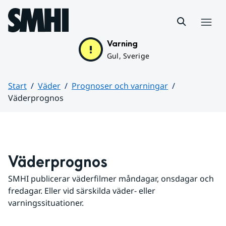
Hoppa till sidans innehåll
Meny
Varning
Gul, Sverige
Start
Väder
Prognoser och varningar
Väderprognos
Huvudinnehåll
Väderprognos
SMHI publicerar väderfilmer måndagar, onsdagar och 
fredagar. Eller vid särskilda väder- eller 
varningssituationer.