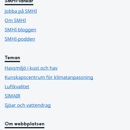
SMHI-länkar
Jobba på SMHI
Om SMHI
SMHI-bloggen
SMHI-podden
Teman
Havsmiljö i kust och hav
Kunskapscentrum för klimatanpassning
Luftkvalitet
SIMAIR
Sjöar och vattendrag
Om webbplatsen