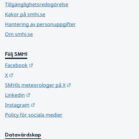
Tillgänglighetsredogörelse
Kakor på smhi.se
Hantering av personuppgifter
Om smhi.se
Följ SMHI
Länk till annan webbplats.
Facebook
Länk till annan webbplats.
X
Länk till annan webbplats.
SMHIs meteorologer på X
Länk till annan webbplats.
Linkedin
Länk till annan webbplats.
Instagram
Policy för sociala medier
Datavärdskap