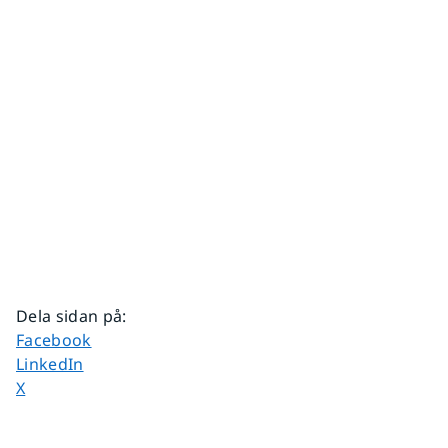
Dela sidan på
:
Dela sidan på
Facebook
Dela sidan på
LinkedIn
Dela sidan på
X