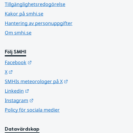
Tillgänglighetsredogörelse
Kakor på smhi.se
Hantering av personuppgifter
Om smhi.se
Följ SMHI
Länk till annan webbplats.
Facebook
Länk till annan webbplats.
X
Länk till annan webbplats.
SMHIs meteorologer på X
Länk till annan webbplats.
Linkedin
Länk till annan webbplats.
Instagram
Policy för sociala medier
Datavärdskap