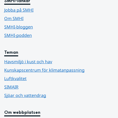
SMHI-länkar
Jobba på SMHI
Om SMHI
SMHI-bloggen
SMHI-podden
Teman
Havsmiljö i kust och hav
Kunskapscentrum för klimatanpassning
Luftkvalitet
SIMAIR
Sjöar och vattendrag
Om webbplatsen