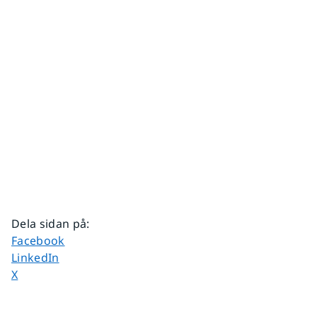
Dela sidan på
:
Dela sidan på
Facebook
Dela sidan på
LinkedIn
Dela sidan på
X