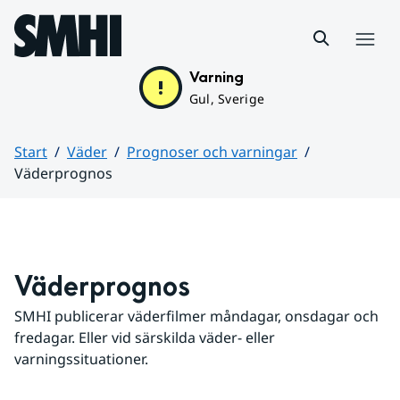
Hoppa till sidans innehåll
Meny
Varning
Gul, Sverige
Start
Väder
Prognoser och varningar
Väderprognos
Huvudinnehåll
Väderprognos
SMHI publicerar väderfilmer måndagar, onsdagar och 
fredagar. Eller vid särskilda väder- eller 
varningssituationer.