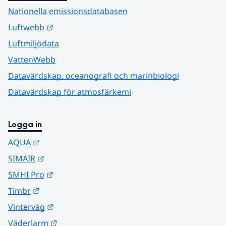
Nationella emissionsdatabasen
Länk till annan webbplats.
Luftwebb
Luftmiljödata
VattenWebb
Datavärdskap, oceanografi och marinbiologi
Datavärdskap för atmosfärkemi
Logga in
Länk till annan webbplats.
AQUA
Länk till annan webbplats.
SIMAIR
Länk till annan webbplats.
SMHI Pro
Länk till annan webbplats.
Timbr
Länk till annan webbplats.
Vinterväg
Länk till annan webbplats.
Väderlarm