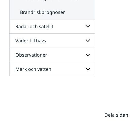
Brandriskprognoser
Radar och satellit
Väder till havs
Undersidor
för
Radar
Observationer
Undersidor
och
för
satellit
Väder
Mark och vatten
Undersidor
till
för
havs
Observationer
Undersidor
för
Mark
och
vatten
Dela sidan