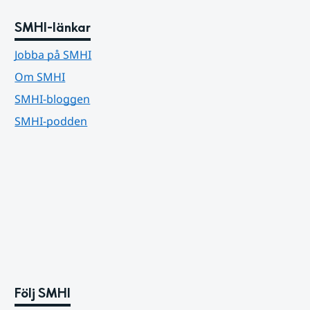
SMHI-länkar
Jobba på SMHI
Om SMHI
SMHI-bloggen
SMHI-podden
Följ SMHI