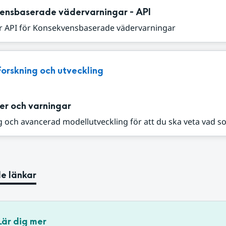
ensbaserade vädervarningar - API
r API för Konsekvensbaserade vädervarningar
Forskning och utveckling
er och varningar
 och avancerad modellutveckling för att du ska veta vad s
e länkar
Lär dig mer