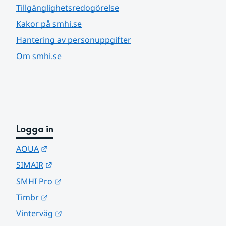
Tillgänglighetsredogörelse
Kakor på smhi.se
Hantering av personuppgifter
Om smhi.se
Logga in
Länk till annan webbplats.
AQUA
Länk till annan webbplats.
SIMAIR
Länk till annan webbplats.
SMHI Pro
Länk till annan webbplats.
Timbr
Länk till annan webbplats.
Vinterväg