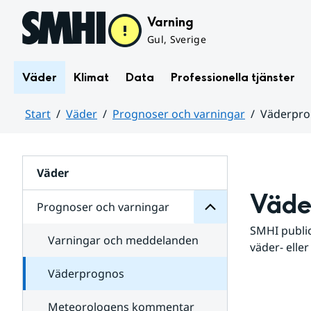
Hoppa till sidans innehåll
Varning
Gul, Sverige
Väder
Klimat
Data
Professionella tjänster
Start
Väder
Prognoser och varningar
Väderpr
varningar
och
Huvudinnehåll
Prognoser
för
Undersidor
Väder
Väde
Prognoser och varningar
SMHI public
Varningar och meddelanden
väder- eller
Väderprognos
Meteorologens kommentar