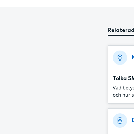
Relaterad
Tolka S
Vad bety
och hur s