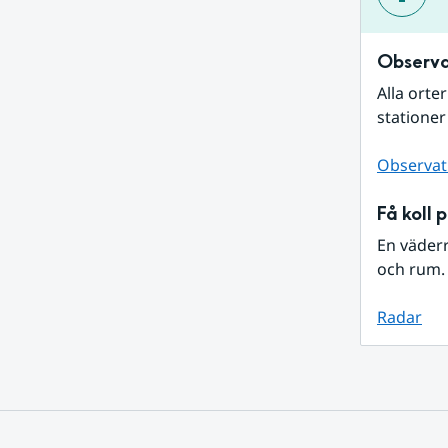
Observa
Alla orte
stationer
Observat
Få koll 
En väder
och rum. 
Radar