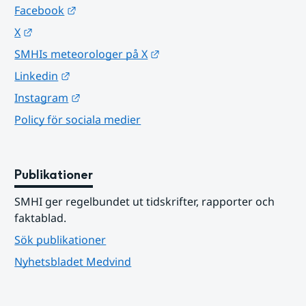
Länk till annan webbplats.
Facebook
Länk till annan webbplats.
X
Länk till annan webbplats.
SMHIs meteorologer på X
Länk till annan webbplats.
Linkedin
Länk till annan webbplats.
Instagram
Policy för sociala medier
Publikationer
SMHI ger regelbundet ut tidskrifter, rapporter och 
faktablad.
Sök publikationer
Nyhetsbladet Medvind