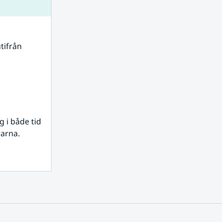
tifrån 
i både tid 
rarna.