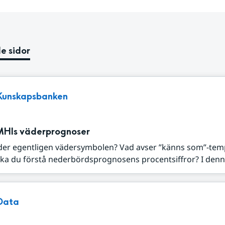
e sidor
Kunskapsbanken
MHIs väderprognoser
der egentligen vädersymbolen? Vad avser ”känns som”-tem
ka du förstå nederbördsprognosens procentsiffror? I denna
Data