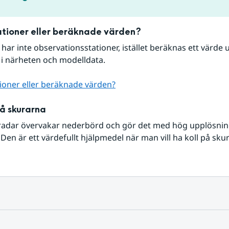
tioner eller beräknade värden?
r har inte observationsstationer, istället beräknas ett värde u
 i närheten och modelldata.
ioner eller beräknade värden?
på skurarna
radar övervakar nederbörd och gör det med hög upplösning 
Den är ett värdefullt hjälpmedel när man vill ha koll på sku