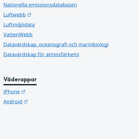
Nationella emissionsdatabasen
Länk till annan webbplats.
Luftwebb
Luftmiljödata
VattenWebb
Datavärdskap, oceanografi och marinbiologi
Datavärdskap för atmosfärkemi
Väderappar
Länk till annan webbplats.
iPhone
Länk till annan webbplats.
Android