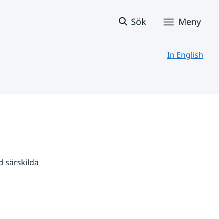
Sök
Meny
In English
 särskilda 