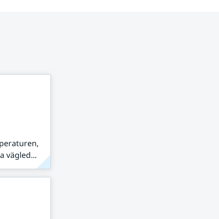
peraturen,
 vägled...