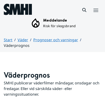
Hoppa till sidans innehåll
Meny
Meddelande
Risk för skogsbrand
Start
Väder
Prognoser och varningar
Väderprognos
Huvudinnehåll
Väderprognos
SMHI publicerar väderfilmer måndagar, onsdagar och 
fredagar. Eller vid särskilda väder- eller 
varningssituationer.