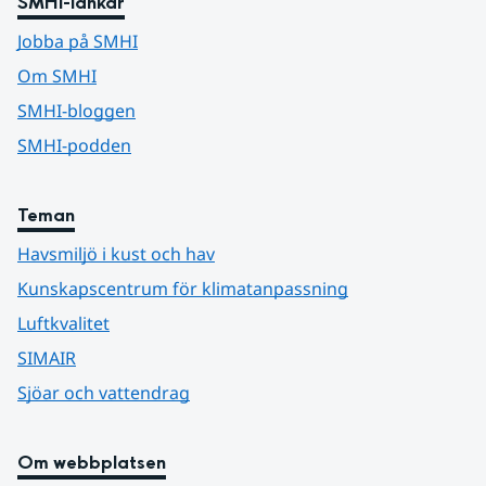
SMHI-länkar
Jobba på SMHI
Om SMHI
SMHI-bloggen
SMHI-podden
Teman
Havsmiljö i kust och hav
Kunskapscentrum för klimatanpassning
Luftkvalitet
SIMAIR
Sjöar och vattendrag
Om webbplatsen