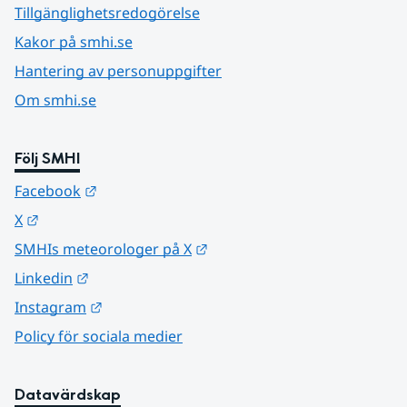
Tillgänglighetsredogörelse
Kakor på smhi.se
Hantering av personuppgifter
Om smhi.se
Följ SMHI
Länk till annan webbplats.
Facebook
Länk till annan webbplats.
X
Länk till annan webbplats.
SMHIs meteorologer på X
Länk till annan webbplats.
Linkedin
Länk till annan webbplats.
Instagram
Policy för sociala medier
Datavärdskap