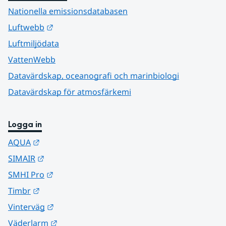
Nationella emissionsdatabasen
Länk till annan webbplats.
Luftwebb
Luftmiljödata
VattenWebb
Datavärdskap, oceanografi och marinbiologi
Datavärdskap för atmosfärkemi
Logga in
Länk till annan webbplats.
AQUA
Länk till annan webbplats.
SIMAIR
Länk till annan webbplats.
SMHI Pro
Länk till annan webbplats.
Timbr
Länk till annan webbplats.
Vinterväg
Länk till annan webbplats.
Väderlarm