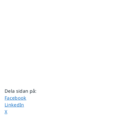
Dela sidan på
:
Dela sidan på
Facebook
Dela sidan på
LinkedIn
Dela sidan på
X