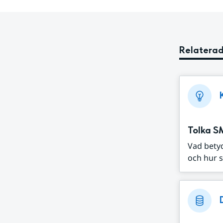
Relaterad
Tolka S
Vad bety
och hur s