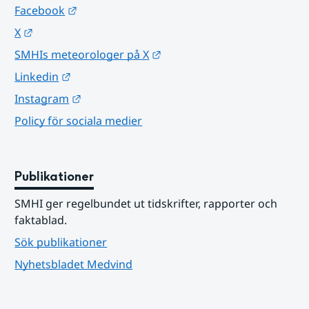
Länk till annan webbplats.
Facebook
Länk till annan webbplats.
X
Länk till annan webbplats.
SMHIs meteorologer på X
Länk till annan webbplats.
Linkedin
Länk till annan webbplats.
Instagram
Policy för sociala medier
Publikationer
SMHI ger regelbundet ut tidskrifter, rapporter och 
faktablad.
Sök publikationer
Nyhetsbladet Medvind