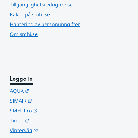
Tillgänglighetsredogörelse
Kakor på smhi.se
Hantering av personuppgifter
Om smhi.se
Logga in
Länk till annan webbplats.
AQUA
Länk till annan webbplats.
SIMAIR
Länk till annan webbplats.
SMHI Pro
Länk till annan webbplats.
Timbr
Länk till annan webbplats.
Vinterväg