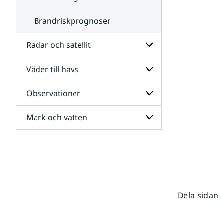
Brandriskprognoser
Radar och satellit
Väder till havs
Undersidor
för
Radar
Observationer
Undersidor
och
för
satellit
Väder
Mark och vatten
Undersidor
till
för
havs
Observationer
Undersidor
för
Mark
och
vatten
Dela sidan