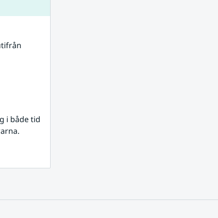
tifrån 
i både tid 
rarna.