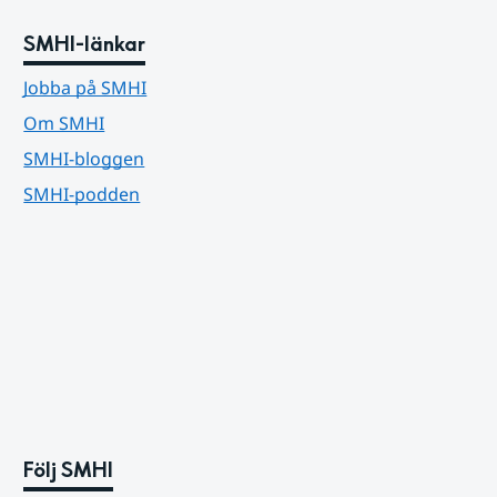
SMHI-länkar
Jobba på SMHI
Om SMHI
SMHI-bloggen
SMHI-podden
Följ SMHI