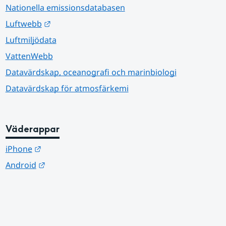
Nationella emissionsdatabasen
Länk till annan webbplats.
Luftwebb
Luftmiljödata
VattenWebb
Datavärdskap, oceanografi och marinbiologi
Datavärdskap för atmosfärkemi
Väderappar
Länk till annan webbplats.
iPhone
Länk till annan webbplats.
Android