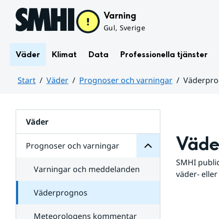
Hoppa till sidans innehåll
Varning
Gul, Sverige
Väder
Klimat
Data
Professionella tjänster
Start
Väder
Prognoser och varningar
Väderpr
varningar
och
Huvudinnehåll
Prognoser
för
Undersidor
Väder
Väde
Prognoser och varningar
SMHI public
Varningar och meddelanden
väder- eller
Väderprognos
Meteorologens kommentar