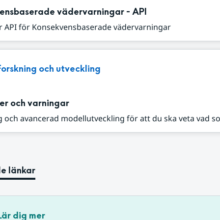
ensbaserade vädervarningar - API
r API för Konsekvensbaserade vädervarningar
Forskning och utveckling
er och varningar
 och avancerad modellutveckling för att du ska veta vad s
e länkar
Lär dig mer