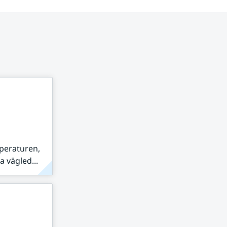
peraturen,
 vägled...