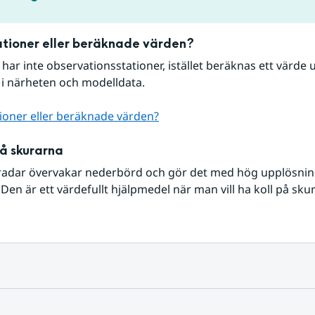
tioner eller beräknade värden?
r har inte observationsstationer, istället beräknas ett värde u
 i närheten och modelldata.
ioner eller beräknade värden?
på skurarna
radar övervakar nederbörd och gör det med hög upplösning 
Den är ett värdefullt hjälpmedel när man vill ha koll på sku