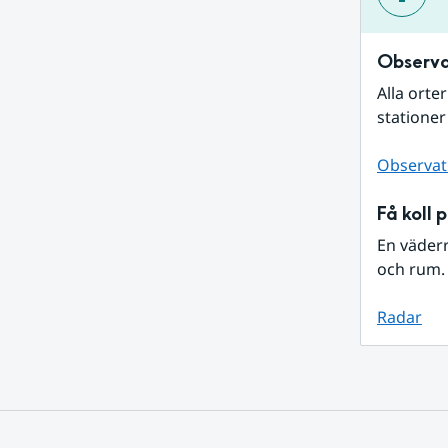
Observa
Alla orte
stationer
Observat
Få koll 
En väder
och rum. 
Radar