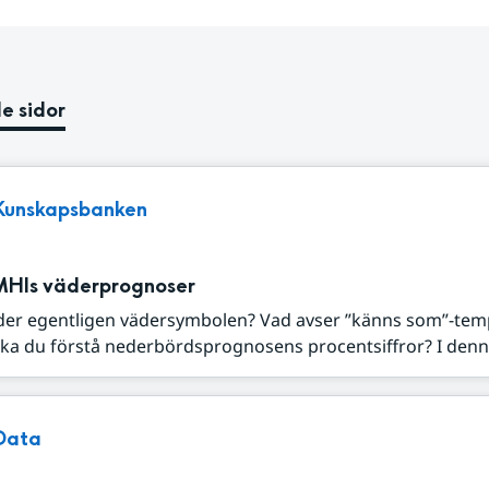
e sidor
Kunskapsbanken
MHIs väderprognoser
der egentligen vädersymbolen? Vad avser ”känns som”-tem
ka du förstå nederbördsprognosens procentsiffror? I denna
Data