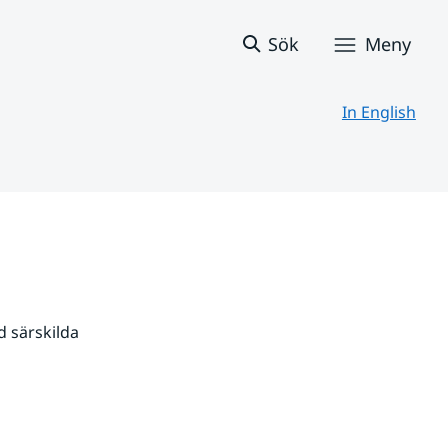
Sök
Meny
In English
 särskilda 