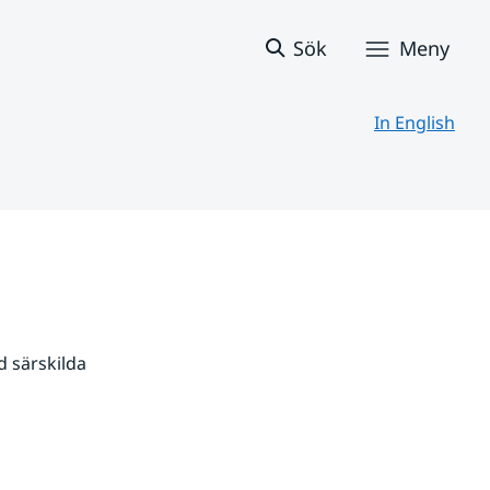
Sök
Meny
In English
 särskilda 