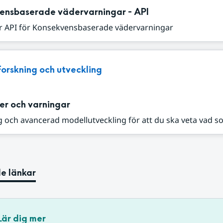
ensbaserade vädervarningar - API
r API för Konsekvensbaserade vädervarningar
Forskning och utveckling
er och varningar
 och avancerad modellutveckling för att du ska veta vad s
e länkar
Lär dig mer