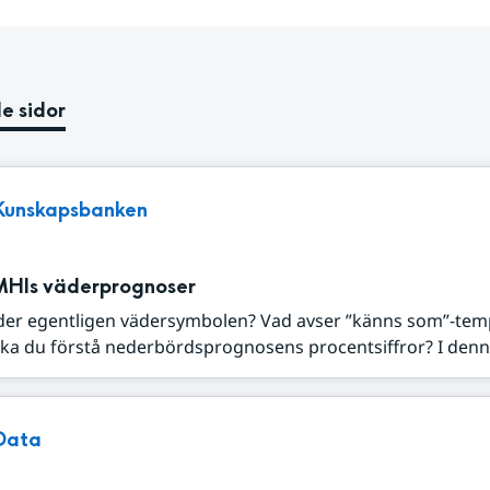
e sidor
Kunskapsbanken
MHIs väderprognoser
der egentligen vädersymbolen? Vad avser ”känns som”-tem
ka du förstå nederbördsprognosens procentsiffror? I denna
Data