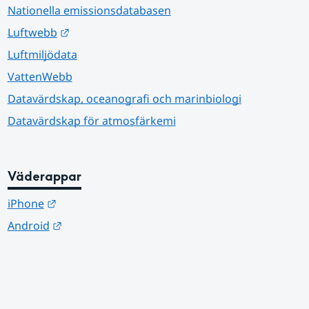
Nationella emissionsdatabasen
Länk till annan webbplats.
Luftwebb
Luftmiljödata
VattenWebb
Datavärdskap, oceanografi och marinbiologi
Datavärdskap för atmosfärkemi
Väderappar
Länk till annan webbplats.
iPhone
Länk till annan webbplats.
Android