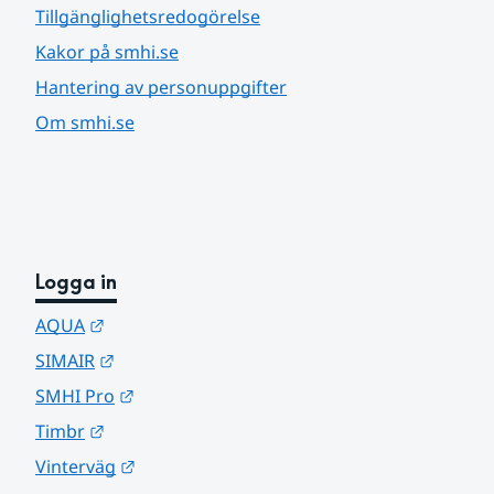
Tillgänglighetsredogörelse
Kakor på smhi.se
Hantering av personuppgifter
Om smhi.se
Logga in
Länk till annan webbplats.
AQUA
Länk till annan webbplats.
SIMAIR
Länk till annan webbplats.
SMHI Pro
Länk till annan webbplats.
Timbr
Länk till annan webbplats.
Vinterväg