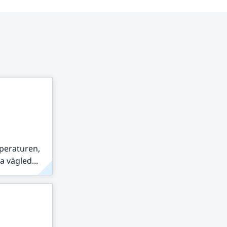
peraturen,
 vägled...