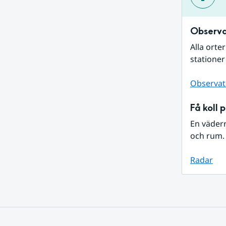
Observa
Alla orte
stationer
Observat
Få koll 
En väder
och rum. 
Radar