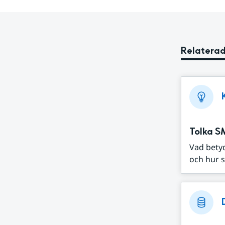
Relaterad
Tolka S
Vad bety
och hur s