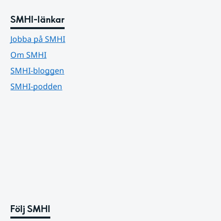
SMHI-länkar
Jobba på SMHI
Om SMHI
SMHI-bloggen
SMHI-podden
Följ SMHI