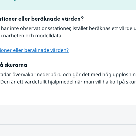
tioner eller beräknade värden?
r har inte observationsstationer, istället beräknas ett värde u
 i närheten och modelldata.
ioner eller beräknade värden?
på skurarna
radar övervakar nederbörd och gör det med hög upplösning 
Den är ett värdefullt hjälpmedel när man vill ha koll på sku