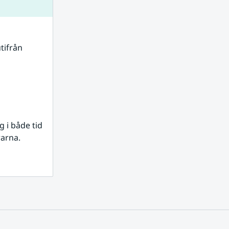
tifrån 
i både tid 
rarna.