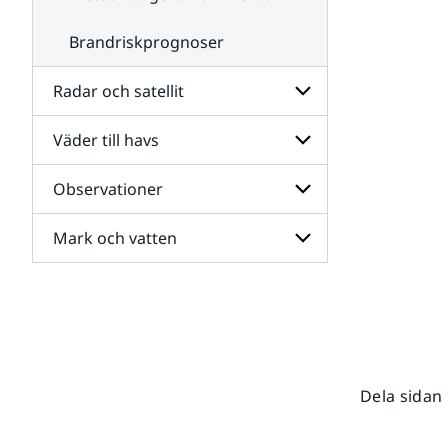
Brandriskprognoser
Radar och satellit
Väder till havs
Undersidor
för
Radar
Observationer
Undersidor
och
för
satellit
Väder
Mark och vatten
Undersidor
till
för
havs
Observationer
Undersidor
för
Mark
och
vatten
Dela sidan