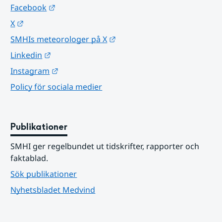
Länk till annan webbplats.
Facebook
Länk till annan webbplats.
X
Länk till annan webbplats.
SMHIs meteorologer på X
Länk till annan webbplats.
Linkedin
Länk till annan webbplats.
Instagram
Policy för sociala medier
Publikationer
SMHI ger regelbundet ut tidskrifter, rapporter och 
faktablad.
Sök publikationer
Nyhetsbladet Medvind