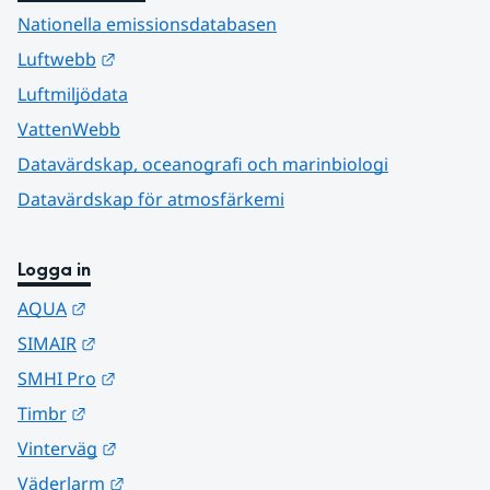
Nationella emissionsdatabasen
Länk till annan webbplats.
Luftwebb
Luftmiljödata
VattenWebb
Datavärdskap, oceanografi och marinbiologi
Datavärdskap för atmosfärkemi
Logga in
Länk till annan webbplats.
AQUA
Länk till annan webbplats.
SIMAIR
Länk till annan webbplats.
SMHI Pro
Länk till annan webbplats.
Timbr
Länk till annan webbplats.
Vinterväg
Länk till annan webbplats.
Väderlarm