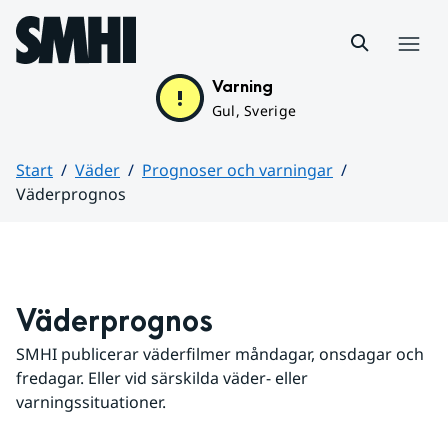
Hoppa till sidans innehåll
Meny
Varning
Gul, Sverige
Start
Väder
Prognoser och varningar
Väderprognos
Huvudinnehåll
Väderprognos
SMHI publicerar väderfilmer måndagar, onsdagar och 
fredagar. Eller vid särskilda väder- eller 
varningssituationer.