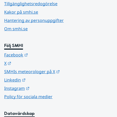
Tillgänglighetsredogörelse
Kakor på smhi.se
Hantering av personuppgifter
Om smhi.se
Följ SMHI
Länk till annan webbplats.
Facebook
Länk till annan webbplats.
X
Länk till annan webbplats.
SMHIs meteorologer på X
Länk till annan webbplats.
Linkedin
Länk till annan webbplats.
Instagram
Policy för sociala medier
Datavärdskap