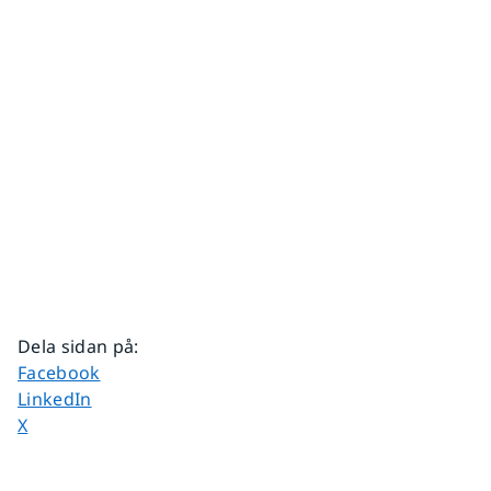
Dela sidan på
:
Dela sidan på
Facebook
Dela sidan på
LinkedIn
Dela sidan på
X