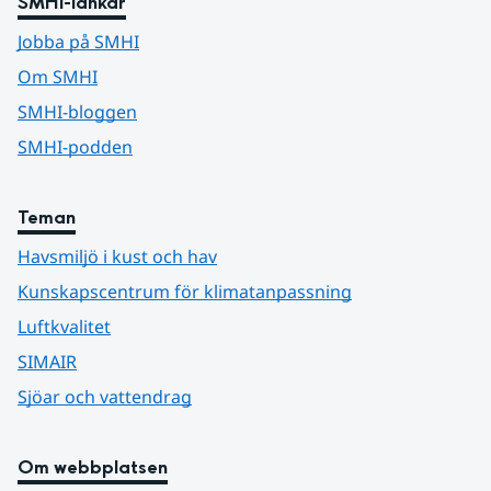
SMHI-länkar
Jobba på SMHI
Om SMHI
SMHI-bloggen
SMHI-podden
Teman
Havsmiljö i kust och hav
Kunskapscentrum för klimatanpassning
Luftkvalitet
SIMAIR
Sjöar och vattendrag
Om webbplatsen