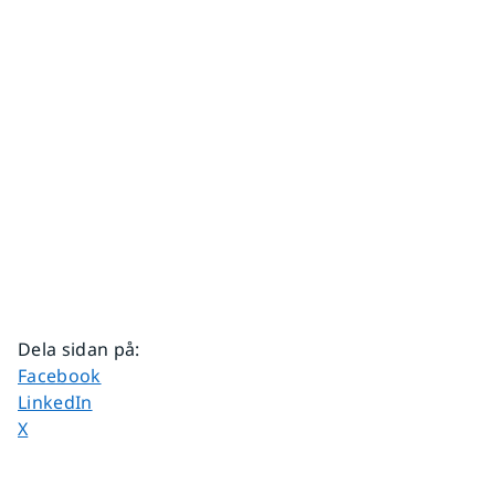
Dela sidan på
:
Dela sidan på
Facebook
Dela sidan på
LinkedIn
Dela sidan på
X