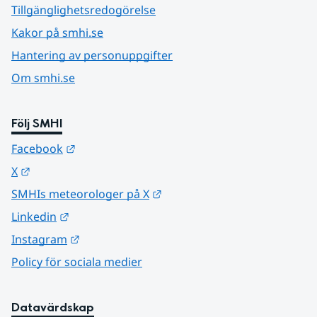
Tillgänglighetsredogörelse
Kakor på smhi.se
Hantering av personuppgifter
Om smhi.se
Följ SMHI
Länk till annan webbplats.
Facebook
Länk till annan webbplats.
X
Länk till annan webbplats.
SMHIs meteorologer på X
Länk till annan webbplats.
Linkedin
Länk till annan webbplats.
Instagram
Policy för sociala medier
Datavärdskap