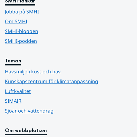
SMHI-länkar
Jobba på SMHI
Om SMHI
SMHI-bloggen
SMHI-podden
Teman
Havsmiljö i kust och hav
Kunskapscentrum för klimatanpassning
Luftkvalitet
SIMAIR
Sjöar och vattendrag
Om webbplatsen