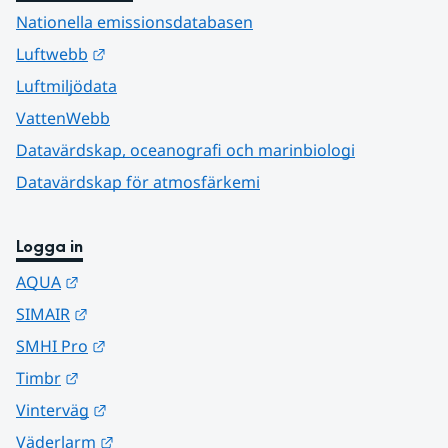
Nationella emissionsdatabasen
Länk till annan webbplats.
Luftwebb
Luftmiljödata
VattenWebb
Datavärdskap, oceanografi och marinbiologi
Datavärdskap för atmosfärkemi
Logga in
Länk till annan webbplats.
AQUA
Länk till annan webbplats.
SIMAIR
Länk till annan webbplats.
SMHI Pro
Länk till annan webbplats.
Timbr
Länk till annan webbplats.
Vinterväg
Länk till annan webbplats.
Väderlarm