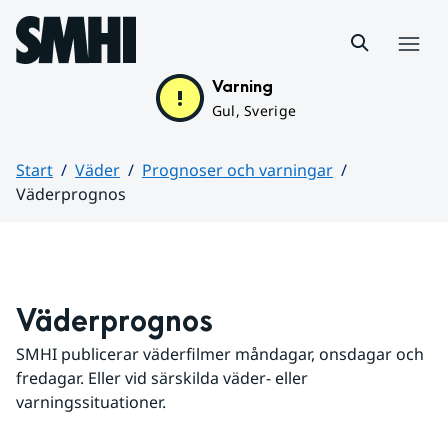
Hoppa till sidans innehåll
Meny
Varning
Gul, Sverige
Start
Väder
Prognoser och varningar
Väderprognos
Huvudinnehåll
Väderprognos
SMHI publicerar väderfilmer måndagar, onsdagar och 
fredagar. Eller vid särskilda väder- eller 
varningssituationer.