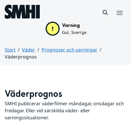
Hoppa till sidans innehåll
Meny
Varning
Gul, Sverige
Start
Väder
Prognoser och varningar
Väderprognos
Huvudinnehåll
Väderprognos
SMHI publicerar väderfilmer måndagar, onsdagar och 
fredagar. Eller vid särskilda väder- eller 
varningssituationer.