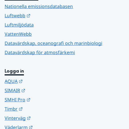
Nationella emissionsdatabasen
Länk till annan webbplats.
Luftwebb
Luftmiljödata
VattenWebb
Datavärdskap, oceanografi och marinbiologi
Datavärdskap för atmosfärkemi
Logga in
Länk till annan webbplats.
AQUA
Länk till annan webbplats.
SIMAIR
Länk till annan webbplats.
SMHI Pro
Länk till annan webbplats.
Timbr
Länk till annan webbplats.
Vinterväg
Länk till annan webbplats.
Väderlarm