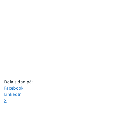
Dela sidan på
:
Dela sidan på
Facebook
Dela sidan på
LinkedIn
Dela sidan på
X