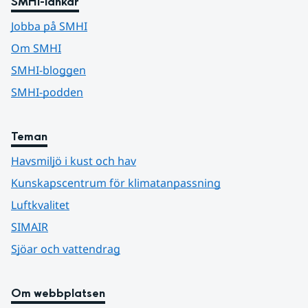
SMHI-länkar
Jobba på SMHI
Om SMHI
SMHI-bloggen
SMHI-podden
Teman
Havsmiljö i kust och hav
Kunskapscentrum för klimatanpassning
Luftkvalitet
SIMAIR
Sjöar och vattendrag
Om webbplatsen