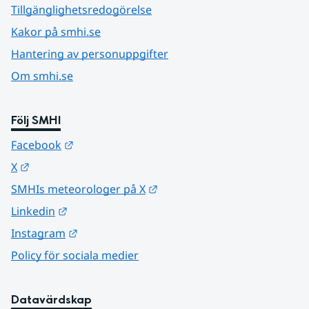
Tillgänglighetsredogörelse
Kakor på smhi.se
Hantering av personuppgifter
Om smhi.se
Följ SMHI
Länk till annan webbplats.
Facebook
Länk till annan webbplats.
X
Länk till annan webbplats.
SMHIs meteorologer på X
Länk till annan webbplats.
Linkedin
Länk till annan webbplats.
Instagram
Policy för sociala medier
Datavärdskap