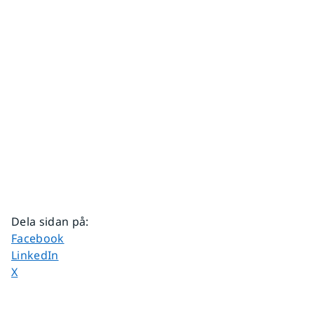
Dela sidan på
:
Dela sidan på
Facebook
Dela sidan på
LinkedIn
Dela sidan på
X