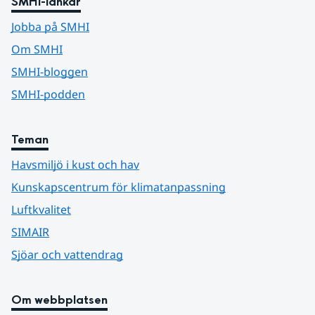
SMHI-länkar
Jobba på SMHI
Om SMHI
SMHI-bloggen
SMHI-podden
Teman
Havsmiljö i kust och hav
Kunskapscentrum för klimatanpassning
Luftkvalitet
SIMAIR
Sjöar och vattendrag
Om webbplatsen