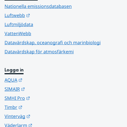
Nationella emissionsdatabasen
Länk till annan webbplats.
Luftwebb
Luftmiljödata
VattenWebb
Datavärdskap, oceanografi och marinbiologi
Datavärdskap för atmosfärkemi
Logga in
Länk till annan webbplats.
AQUA
Länk till annan webbplats.
SIMAIR
Länk till annan webbplats.
SMHI Pro
Länk till annan webbplats.
Timbr
Länk till annan webbplats.
Vinterväg
Länk till annan webbplats.
Väderlarm