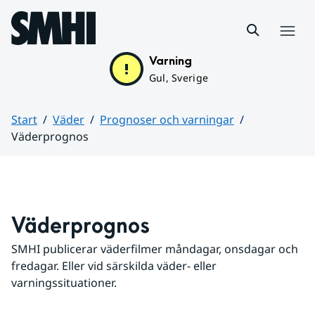
Hoppa till sidans innehåll
Meny
Varning
Gul, Sverige
Start
Väder
Prognoser och varningar
Väderprognos
Huvudinnehåll
Väderprognos
SMHI publicerar väderfilmer måndagar, onsdagar och 
fredagar. Eller vid särskilda väder- eller 
varningssituationer.