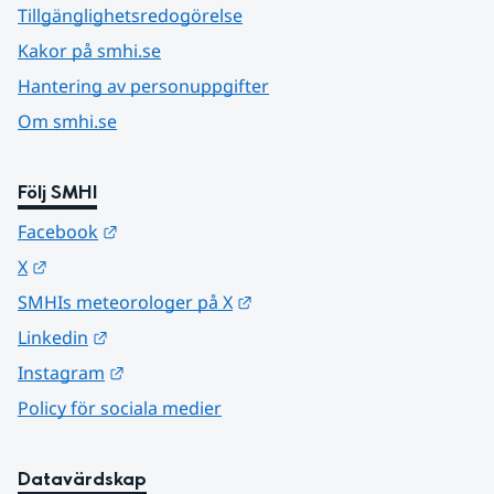
Tillgänglighetsredogörelse
Kakor på smhi.se
Hantering av personuppgifter
Om smhi.se
Följ SMHI
Länk till annan webbplats.
Facebook
Länk till annan webbplats.
X
Länk till annan webbplats.
SMHIs meteorologer på X
Länk till annan webbplats.
Linkedin
Länk till annan webbplats.
Instagram
Policy för sociala medier
Datavärdskap