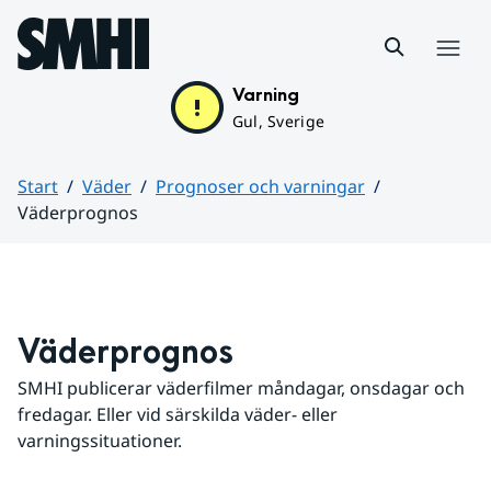
Hoppa till sidans innehåll
Meny
Varning
Gul, Sverige
Start
Väder
Prognoser och varningar
Väderprognos
Huvudinnehåll
Väderprognos
SMHI publicerar väderfilmer måndagar, onsdagar och 
fredagar. Eller vid särskilda väder- eller 
varningssituationer.