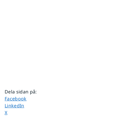
Dela sidan på
:
Dela sidan på
Facebook
Dela sidan på
LinkedIn
Dela sidan på
X