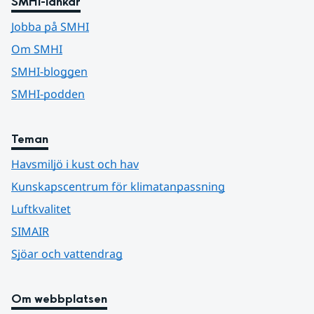
SMHI-länkar
Jobba på SMHI
Om SMHI
SMHI-bloggen
SMHI-podden
Teman
Havsmiljö i kust och hav
Kunskapscentrum för klimatanpassning
Luftkvalitet
SIMAIR
Sjöar och vattendrag
Om webbplatsen