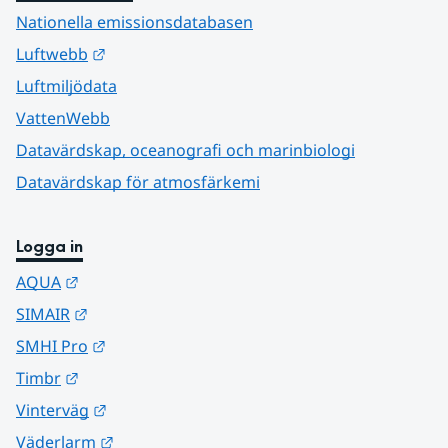
Nationella emissionsdatabasen
Länk till annan webbplats.
Luftwebb
Luftmiljödata
VattenWebb
Datavärdskap, oceanografi och marinbiologi
Datavärdskap för atmosfärkemi
Logga in
Länk till annan webbplats.
AQUA
Länk till annan webbplats.
SIMAIR
Länk till annan webbplats.
SMHI Pro
Länk till annan webbplats.
Timbr
Länk till annan webbplats.
Vinterväg
Länk till annan webbplats.
Väderlarm