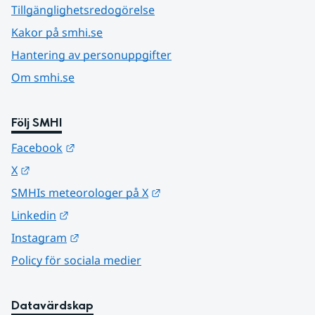
Tillgänglighetsredogörelse
Kakor på smhi.se
Hantering av personuppgifter
Om smhi.se
Följ SMHI
Länk till annan webbplats.
Facebook
Länk till annan webbplats.
X
Länk till annan webbplats.
SMHIs meteorologer på X
Länk till annan webbplats.
Linkedin
Länk till annan webbplats.
Instagram
Policy för sociala medier
Datavärdskap