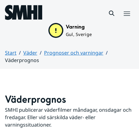
Hoppa till sidans innehåll
Meny
Varning
Gul, Sverige
Start
Väder
Prognoser och varningar
Väderprognos
Huvudinnehåll
Väderprognos
SMHI publicerar väderfilmer måndagar, onsdagar och 
fredagar. Eller vid särskilda väder- eller 
varningssituationer.