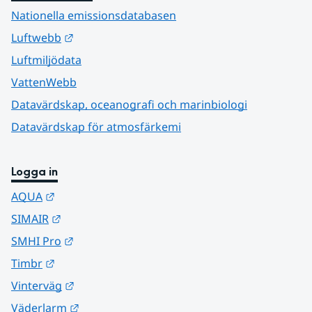
Nationella emissionsdatabasen
Länk till annan webbplats.
Luftwebb
Luftmiljödata
VattenWebb
Datavärdskap, oceanografi och marinbiologi
Datavärdskap för atmosfärkemi
Logga in
Länk till annan webbplats.
AQUA
Länk till annan webbplats.
SIMAIR
Länk till annan webbplats.
SMHI Pro
Länk till annan webbplats.
Timbr
Länk till annan webbplats.
Vinterväg
Länk till annan webbplats.
Väderlarm