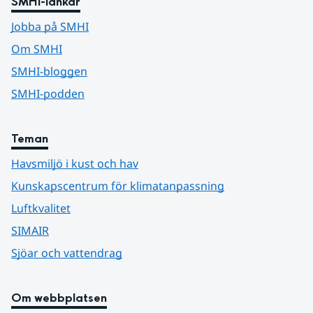
SMHI-länkar
Jobba på SMHI
Om SMHI
SMHI-bloggen
SMHI-podden
Teman
Havsmiljö i kust och hav
Kunskapscentrum för klimatanpassning
Luftkvalitet
SIMAIR
Sjöar och vattendrag
Om webbplatsen