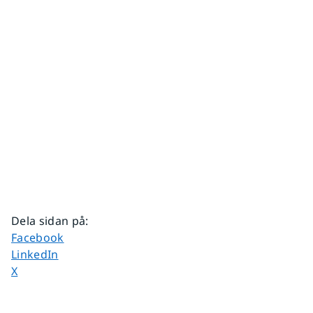
Dela sidan på
:
Dela sidan på
Facebook
Dela sidan på
LinkedIn
Dela sidan på
X