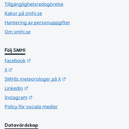
Tillgänglighetsredogörelse
Kakor på smhi.se
Hantering av personuppgifter
Om smhi.se
Följ SMHI
Länk till annan webbplats.
Facebook
Länk till annan webbplats.
X
Länk till annan webbplats.
SMHIs meteorologer på X
Länk till annan webbplats.
Linkedin
Länk till annan webbplats.
Instagram
Policy för sociala medier
Datavärdskap