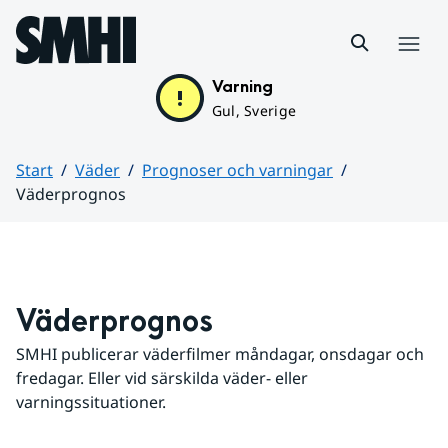
Hoppa till sidans innehåll
Meny
Varning
Gul, Sverige
Start
Väder
Prognoser och varningar
Väderprognos
Huvudinnehåll
Väderprognos
SMHI publicerar väderfilmer måndagar, onsdagar och 
fredagar. Eller vid särskilda väder- eller 
varningssituationer.