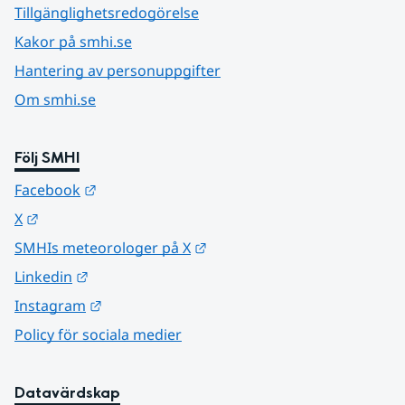
Tillgänglighetsredogörelse
Kakor på smhi.se
Hantering av personuppgifter
Om smhi.se
Följ SMHI
Länk till annan webbplats.
Facebook
Länk till annan webbplats.
X
Länk till annan webbplats.
SMHIs meteorologer på X
Länk till annan webbplats.
Linkedin
Länk till annan webbplats.
Instagram
Policy för sociala medier
Datavärdskap