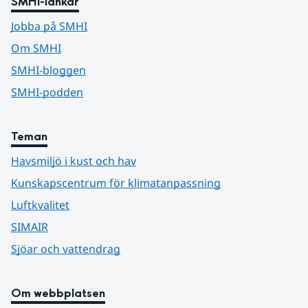
SMHI-länkar
Jobba på SMHI
Om SMHI
SMHI-bloggen
SMHI-podden
Teman
Havsmiljö i kust och hav
Kunskapscentrum för klimatanpassning
Luftkvalitet
SIMAIR
Sjöar och vattendrag
Om webbplatsen