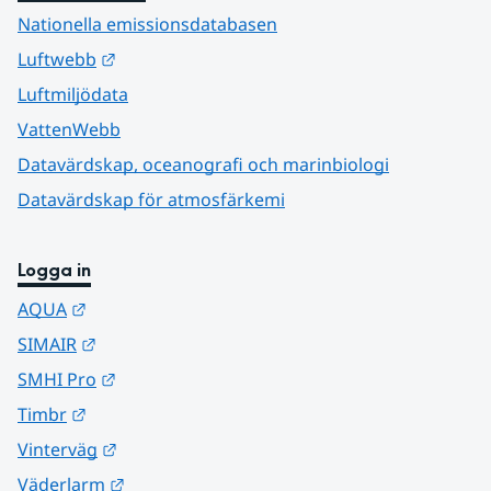
Nationella emissionsdatabasen
Länk till annan webbplats.
Luftwebb
Luftmiljödata
VattenWebb
Datavärdskap, oceanografi och marinbiologi
Datavärdskap för atmosfärkemi
Logga in
Länk till annan webbplats.
AQUA
Länk till annan webbplats.
SIMAIR
Länk till annan webbplats.
SMHI Pro
Länk till annan webbplats.
Timbr
Länk till annan webbplats.
Vinterväg
Länk till annan webbplats.
Väderlarm