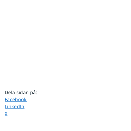
Dela sidan på
:
Dela sidan på
Facebook
Dela sidan på
LinkedIn
Dela sidan på
X